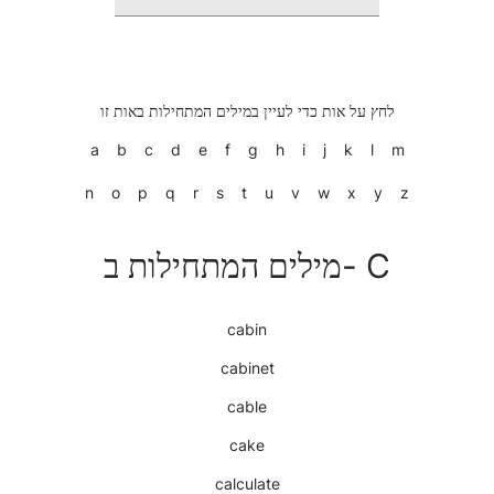
לחץ על אות כדי לעיין במילים המתחילות באות זו
a
b
c
d
e
f
g
h
i
j
k
l
m
n
o
p
q
r
s
t
u
v
w
x
y
z
מילים המתחילות ב- C
cabin
cabinet
cable
cake
calculate