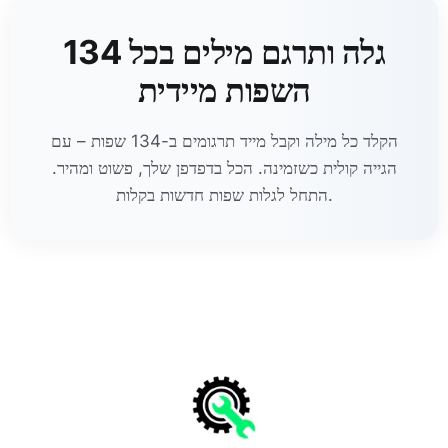
גלה ותרגם מילים בכל 134
השפות מיידית
הקלד כל מילה וקבל מייד תרגומים ב-134 שפות – עם
הגייה קולית כשזמינה. הכל בדפדפן שלך, פשוט ומהיר.
התחל לגלות שפות חדשות בקלות.