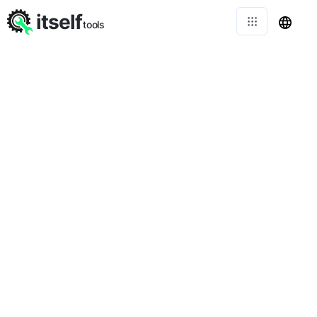
itself
tools