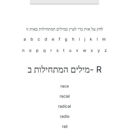
לחץ על אות כדי לעיין במילים המתחילות באות זו
a
b
c
d
e
f
g
h
i
j
k
l
m
n
o
p
q
r
s
t
u
v
w
x
y
z
מילים המתחילות ב- R
race
racial
radical
radio
rail