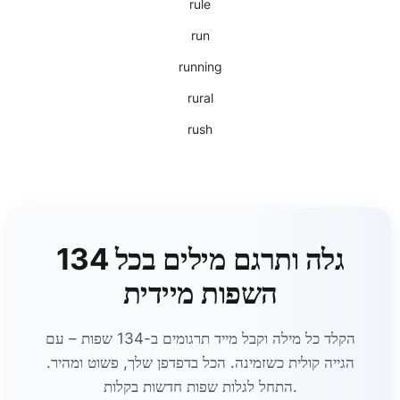
rule
run
running
rural
rush
גלה ותרגם מילים בכל 134
השפות מיידית
הקלד כל מילה וקבל מייד תרגומים ב-134 שפות – עם
הגייה קולית כשזמינה. הכל בדפדפן שלך, פשוט ומהיר.
התחל לגלות שפות חדשות בקלות.