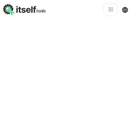
itself
tools