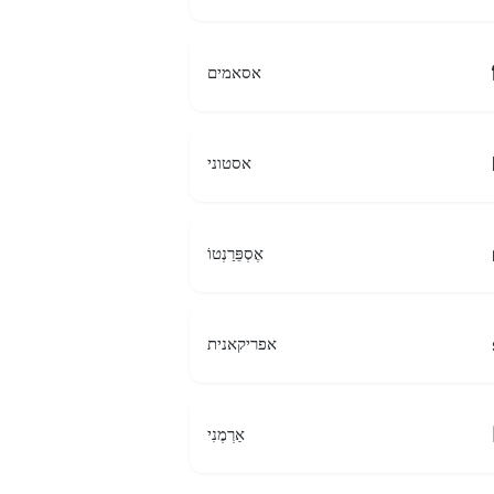
אסאמים
אסטוני
אֶסְפֵּרַנְטוֹ
אפריקאנית
אַרְמֶנִי