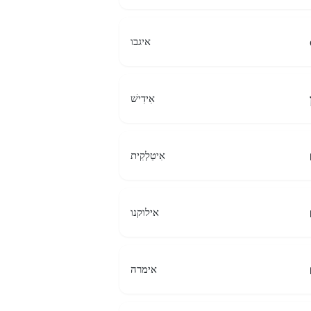
איגבו
אִידִישׁ
אִיטַלְקִית
אילוקנו
אימרה