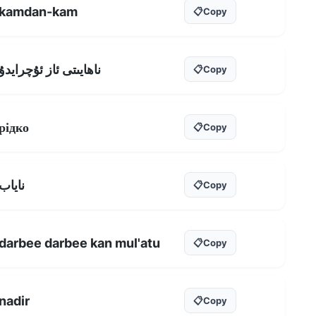
kamdan-kam
📋
Copy
ناھايىتى ئاز ئۇچرايدۇ
📋
Copy
рідко
📋
Copy
نایاب
📋
Copy
darbee darbee kan mul'atu
📋
Copy
nadir
📋
Copy