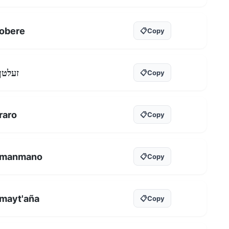
obere
📋
Copy
זעלטן
📋
Copy
raro
📋
Copy
manmano
📋
Copy
mayt'aña
📋
Copy