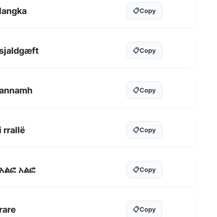
langka
📋
Copy
sjaldgæft
📋
Copy
annamh
📋
Copy
i rrallë
📋
Copy
አልፎ አልፎ
📋
Copy
rare
📋
Copy