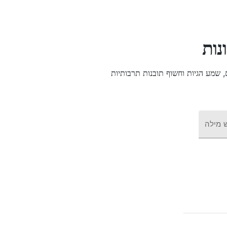
נות
 מילה