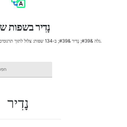
נָדִיר בשפות שו
גלה &#39; נָדִיר &#39; ב-134 שפות: צלול לתוך תרגומים, שמע הגיות וחשוף תובנות תרבותיות.
חפש
נָדִיר