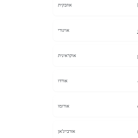
אוזבקית
אויגורי
אוקראינית
אורדו
אורומו
אזרבייג'אן