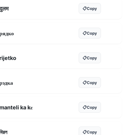
दुलम
📋
Copy
рядко
📋
Copy
rijetko
📋
Copy
рэдка
📋
Copy
manteli ka kɛ
📋
Copy
বিরল
📋
Copy