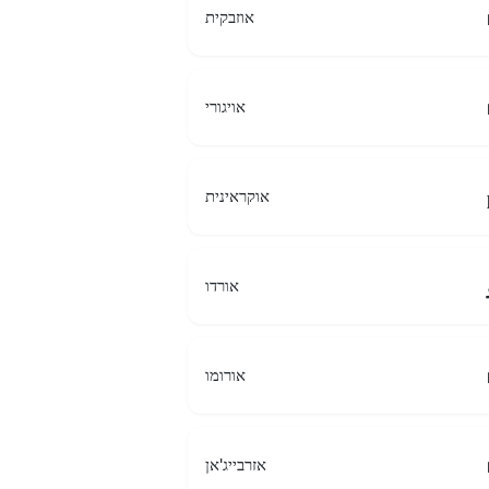
אוזבקית
אויגורי
אוקראינית
אורדו
אורומו
אזרבייג'אן