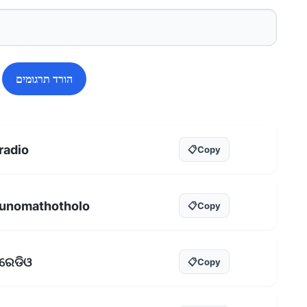
הורד תרגומים
radio
📋
Copy
unomathotholo
📋
Copy
ରେଡିଓ
📋
Copy