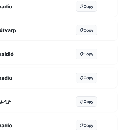
radio
📋
Copy
útvarp
📋
Copy
raidió
📋
Copy
radio
📋
Copy
ሬዲዮ
📋
Copy
radio
📋
Copy