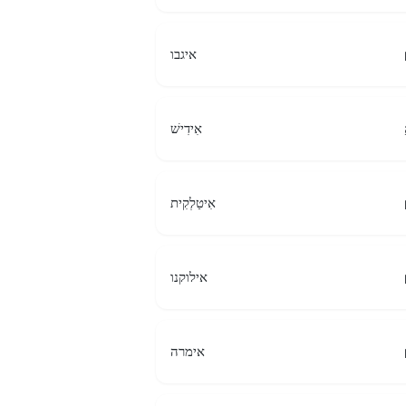
איגבו
אִידִישׁ
אִיטַלְקִית
אילוקנו
אימרה