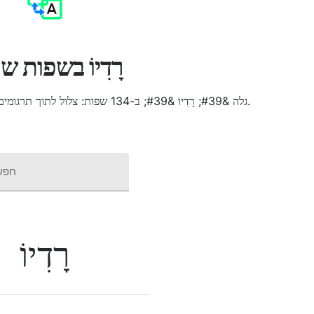
רָדִיוֹ בשפות ש
גלה &#39; רָדִיוֹ &#39; ב-134 שפות: צלול לתוך תרגומים, שמע הגיות וחשוף תובנות תרבותיות.
חפש
רָדִיוֹ