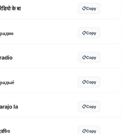
रेडियो के बा
📋
Copy
радио
📋
Copy
radio
📋
Copy
радыё
📋
Copy
arajo la
📋
Copy
রেডিও
📋
Copy