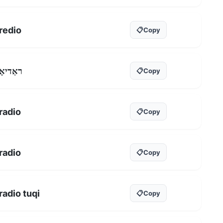
redio
📋
Copy
ראַדיאָ
📋
Copy
radio
📋
Copy
radio
📋
Copy
radio tuqi
📋
Copy