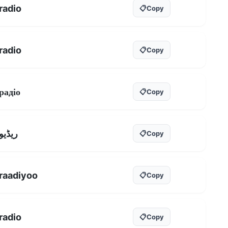
radio
📋
Copy
radio
📋
Copy
радіо
📋
Copy
ریڈیو
📋
Copy
raadiyoo
📋
Copy
radio
📋
Copy