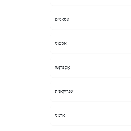
אסאמים
אסטוני
אֶסְפֵּרַנְטוֹ
אפריקאנית
אַרְמֶנִי