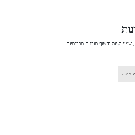
יִצ
חפש מ