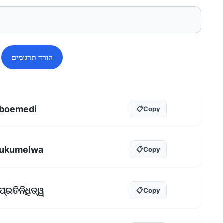
הורד תרגומים
boemedi
📋
Copy
ukumelwa
📋
Copy
ପ୍ରତିନିଧିତ୍ୱ
📋
Copy