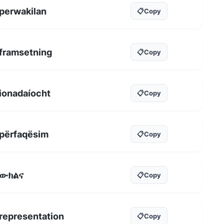
perwakilan
📋
Copy
framsetning
📋
Copy
ionadaíocht
📋
Copy
përfaqësim
📋
Copy
ውክልና
📋
Copy
representation
📋
Copy