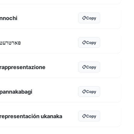
nnochi
📋
Copy
פארטרעט
📋
Copy
rappresentazione
📋
Copy
pannakabagi
📋
Copy
representación ukanaka
📋
Copy