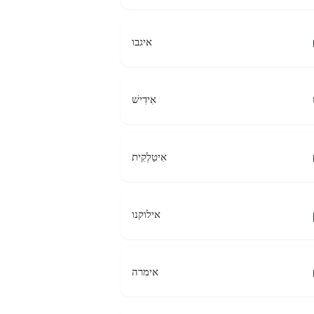
איגבו
אִידִישׁ
אִיטַלְקִית
אילוקנו
אימרה