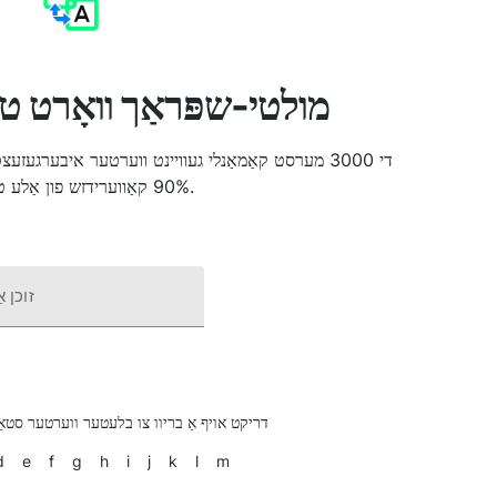
מולטי-שפּראַך וואָרט ט
90% קאַווערידזש פון אַלע טעקסטן.
זוכן א
דריקט אויף אַ בריוו צו בלעטער ווערטער סטאַ
d
e
f
g
h
i
j
k
l
m