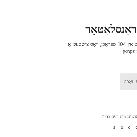
ראַנסלאַטאָר
די 3000 מערסט קאַמאַנלי געוויינט ווערטער איבערגעזעצט אין 104 שפּראַכן, וואָס צושטעלן אַ
ַ וואָרט
רטינג מיט דעם בריוו
a
b
c