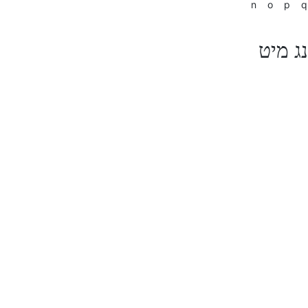
n
o
p
q
ג מיט