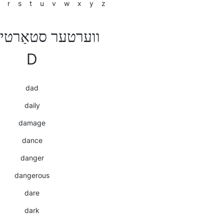
r
s
t
u
v
w
x
y
z
ווערטער סטאַרטינ
D
dad
daily
damage
dance
danger
dangerous
dare
dark