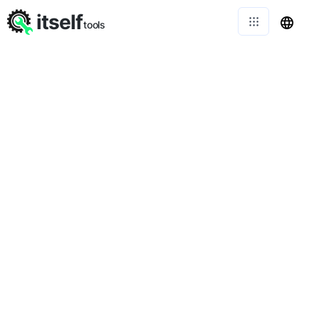
itself
tools