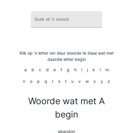
Soek vir 'n woord
Klik op 'n letter om deur woorde te blaai wat met
daardie letter begin
a
b
c
d
e
f
g
h
i
j
k
l
m
n
o
p
q
r
s
t
u
v
w
x
y
z
Woorde wat met A
begin
abandon