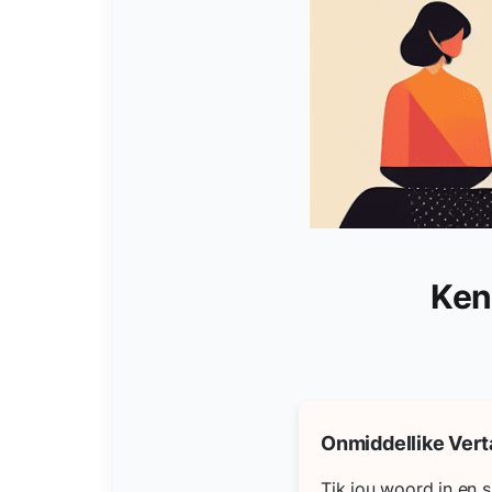
Ken
Onmiddellike Vert
Tik jou woord in en si