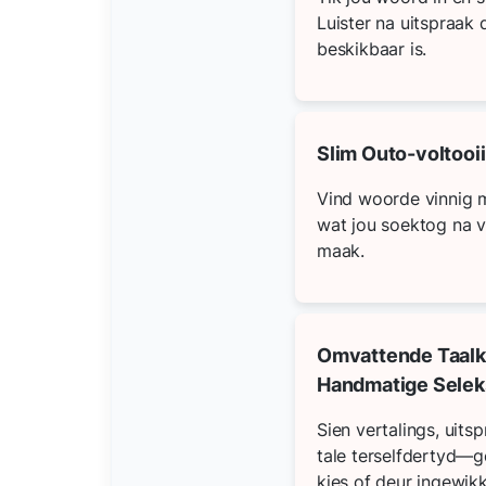
Luister na uitspraak 
beskikbaar is.
Slim Outo-voltooi
Vind woorde vinnig m
wat jou soektog na 
maak.
Omvattende Taal
Handmatige Selek
Sien vertalings, uits
tale terselfdertyd—
kies of deur ingewikk