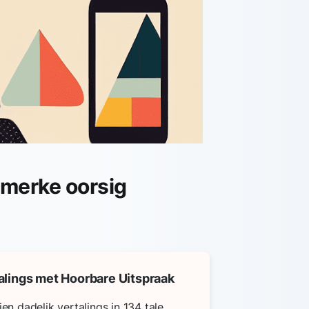
merke oorsig
alings met Hoorbare Uitspraak
en dadelik vertalings in 134 tale.