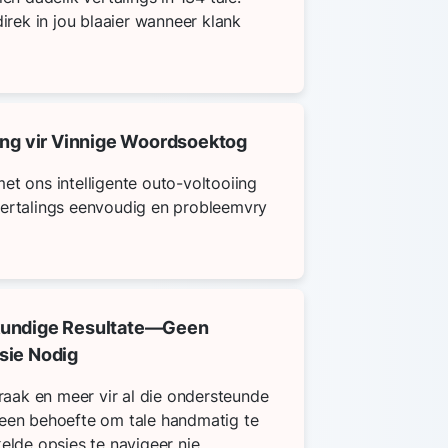
direk in jou blaaier wanneer klank
ing vir Vinnige Woordsoektog
et ons intelligente outo-voltooiing
vertalings eenvoudig en probleemvry
kundige Resultate—Geen
sie Nodig
praak en meer vir al die ondersteunde
geen behoefte om tale handmatig te
elde opsies te navigeer nie.