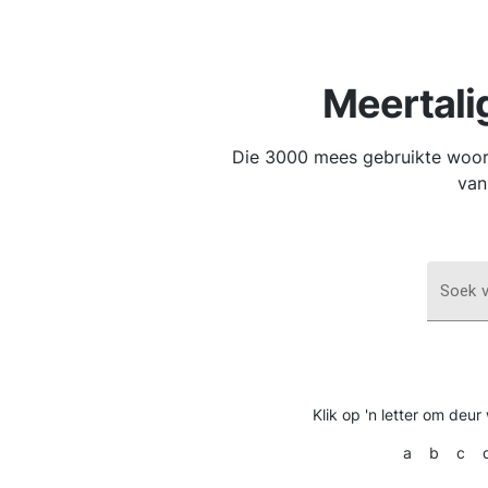
Meertali
Die 3000 mees gebruikte woord
van
Soek v
Klik op 'n letter om deur
a
b
c