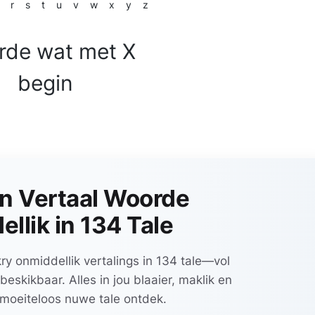
r
s
t
u
v
w
x
y
z
de wat met X
begin
n Vertaal Woorde
llik in 134 Tale
ry onmiddellik vertalings in 134 tale—vol
eskikbaar. Alles in jou blaaier, maklik en
 moeiteloos nuwe tale ontdek.