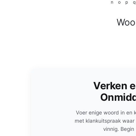
n
o
p
q
Woor
Verken e
Onmidde
Voer enige woord in en k
met klankuitspraak waar b
vinnig. Begin