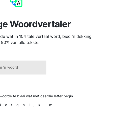
ge Woordvertaler
e wat in 104 tale vertaal word, bied 'n dekking
 90% van alle tekste.
ir 'n woord
 woorde te blaai wat met daardie letter begin
d
e
f
g
h
i
j
k
l
m