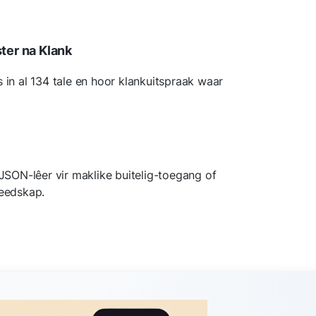
ster na Klank
s in al 134 tale en hoor klankuitspraak waar
 JSON-lêer vir maklike buitelig-toegang of
reedskap.