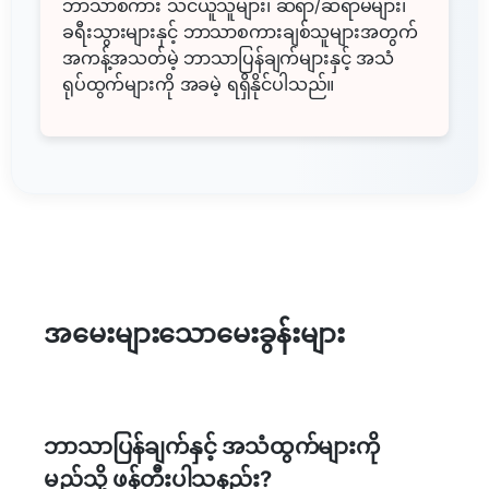
ဘာသာစကား သင်ယူသူများ၊ ဆရာ/ဆရာမများ၊
ခရီးသွားများနှင့် ဘာသာစကားချစ်သူများအတွက်
အကန့်အသတ်မဲ့ ဘာသာပြန်ချက်များနှင့် အသံ
ရုပ်ထွက်များကို အခမဲ့ ရရှိနိုင်ပါသည်။
အမေးများသောမေးခွန်းများ
ဘာသာပြန်ချက်နှင့် အသံထွက်များကို
မည်သို့ ဖန်တီးပါသနည်း?