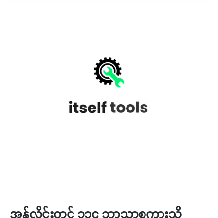
အွန်လိုင်းတွင် ၁၃၄ ဘာသာစကားသို့