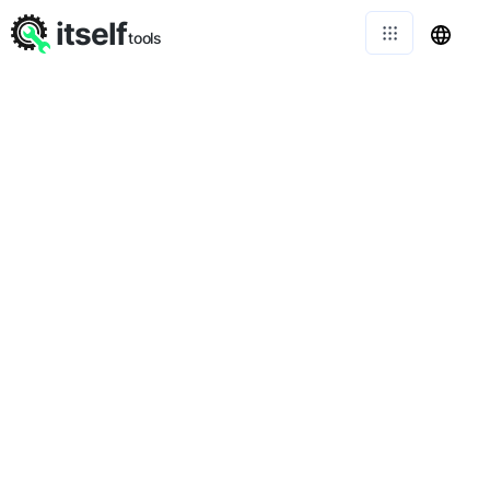
itself
tools