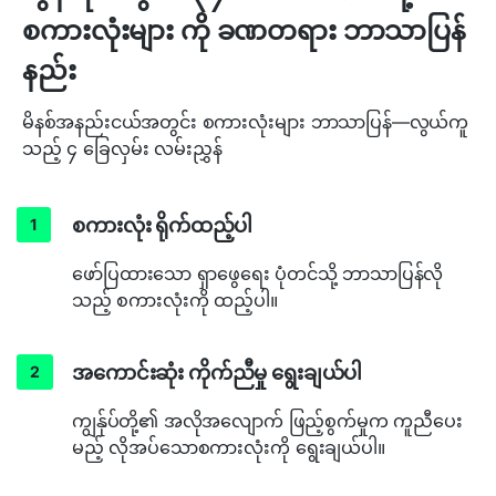
စကားလုံးများ ကို ခဏတရား ဘာသာပြန်
နည်း
မိနစ်အနည်းငယ်အတွင်း စကားလုံးများ ဘာသာပြန်—လွယ်ကူ
သည့် ၄ ခြေလှမ်း လမ်းညွှန်
စကားလုံး ရိုက်ထည့်ပါ
ဖော်ပြထားသော ရှာဖွေရေး ပုံတင်သို့ ဘာသာပြန်လို
သည့် စကားလုံးကို ထည့်ပါ။
အကောင်းဆုံး ကိုက်ညီမှု ရွေးချယ်ပါ
ကျွန်ုပ်တို့၏ အလိုအလျောက် ဖြည့်စွက်မှုက ကူညီပေး
မည့် လိုအပ်သောစကားလုံးကို ရွေးချယ်ပါ။