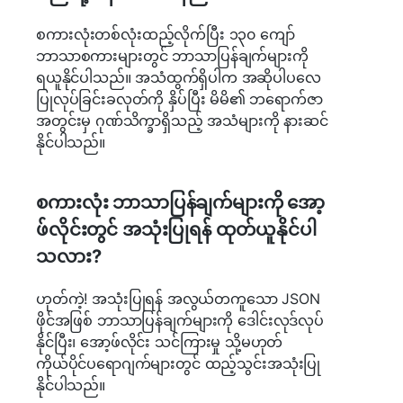
စကားလုံးတစ်လုံးထည့်လိုက်ပြီး ၁၃၀ ကျော်
ဘာသာစကားများတွင် ဘာသာပြန်ချက်များကို
ရယူနိုင်ပါသည်။ အသံထွက်ရှိပါက အဆိုပါပလေ
ပြုလုပ်ခြင်းခလုတ်ကို နှိပ်ပြီး မိမိ၏ ဘရောက်ဇာ
အတွင်းမှ ဂုဏ်သိက္ခာရှိသည့် အသံများကို နားဆင်
နိုင်ပါသည်။
စကားလုံး ဘာသာပြန်ချက်များကို အော့
ဖ်လိုင်းတွင် အသုံးပြုရန် ထုတ်ယူနိုင်ပါ
သလား?
ဟုတ်ကဲ့! အသုံးပြုရန် အလွယ်တကူသော JSON
ဖိုင်အဖြစ် ဘာသာပြန်ချက်များကို ဒေါင်းလုဒ်လုပ်
နိုင်ပြီး၊ အော့ဖ်လိုင်း သင်ကြားမှု သို့မဟုတ်
ကိုယ်ပိုင်ပရောဂျက်များတွင် ထည့်သွင်းအသုံးပြု
နိုင်ပါသည်။