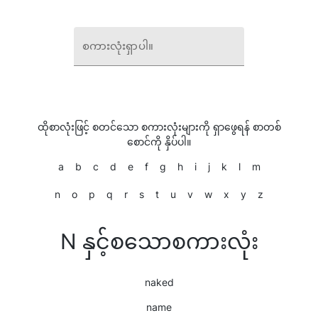
စကားလုံးရှာပါ။
ထိုစာလုံးဖြင့် စတင်သော စကားလုံးများကို ရှာဖွေရန် စာတစ်
စောင်ကို နှိပ်ပါ။
a
b
c
d
e
f
g
h
i
j
k
l
m
n
o
p
q
r
s
t
u
v
w
x
y
z
N နှင့်စသောစကားလုံး
naked
name