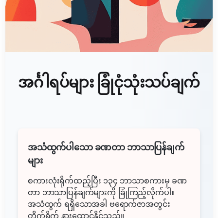
အင်္ဂါရပ်များ ခြုံငုံသုံးသပ်ချက်
အသံထွက်ပါသော ခဏတာ ဘာသာပြန်ချက်
များ
စကားလုံးရိုက်ထည့်ပြီး ၁၃၄ ဘာသာစကားမှ ခဏ
တာ ဘာသာပြန်ချက်များကို ခြုံကြည့်လိုက်ပါ။
အသံထွက် ရရှိသောအခါ ဗရောက်ဇာအတွင်း
တိုက်ရိုက် နားထောင်နိုင်သည်။