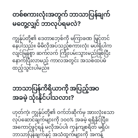
တစ်စကားလုံးအတွက် ဘာသာပြန်ချက်
မတွေ့လျှင် ဘာလုပ်ရမလဲ?
ကျွန်ုပ်တို့၏ ဒေတာဘေ့စ်ကို မကြာခဏ မြှင့်တင်
နေပါသည်။ မိမိလိုအပ်သည့်စကားလုံး မပါရှိပါက
လျင်မြန်စွာ ဆက်လက် ကြိုးပမ်းသွားမည်ဖြစ်ပြီး
နောက်ပြီးလာမည့် ကာလအတွင်း အသစ်ထပ်မံ
ထည့်သွင်းပါမည်။
ဘာသာပြန်ကိရိယာကို အပြည့်အဝ
အခမဲ့ သုံးနိုင်ပါသလား?
ဟုတ်ကဲ့၊ ကျွန်ုပ်တို့၏ ဝက်ဘ်ဆိုက်မှ အားလုံးသော
လုပ်ဆောင်ချက်များကို ၁၀၀% အခမဲ့ ရရှိနိုင်ပြီး၊
အကောင့်ဖွင့်ရန် မလိုအပ်ပါ၊ ကုန်ကျစရိတ် မရှိပဲ၊
ဘာသာပြန်ချက်နှင့် အသံထွက်များကို အကန့်