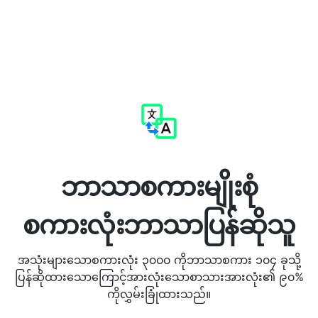
ဘာသာစကားမျိုးစုံ
စကားလုံးဘာသာပြန်ဆိုသူ
အသုံးများသောစကားလုံး ၃၀၀၀ ကိုဘာသာစကား ၁၀၄ ခုသို့
ပြန်ဆိုထားသောကြောင့်အားလုံးသောစာသားအားလုံး၏ ၉၀%
ကိုလွှမ်းခြုံထားသည်။