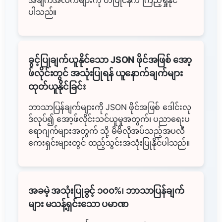
ပါသည်။
ခွင့်ပြုချက်ယူနိုင်သော JSON ဖိုင်အဖြစ် အော့
ဖ်လိုင်းတွင် အသုံးပြုရန် ယူနောက်ချက်များ
ထုတ်ယူနိုင်ခြင်း
ဘာသာပြန်ချက်များကို JSON ဖိုင်အဖြစ် ဒေါင်းလု
ဒ်လုပ်၍ အော့ဖ်လိုင်းသင်ယူမှုအတွက်၊ ပညာရေးပ
ရောဂျက်များအတွက် သို့ မိမိလိုအပ်သည့်အပလီ
ကေးရှင်းများတွင် ထည့်သွင်းအသုံးပြုနိုင်ပါသည်။
အခမဲ့ အသုံးပြုခွင့် ၁၀၀%၊ ဘာသာပြန်ချက်
များ မသန့်ရှင်းသော ပမာဏ