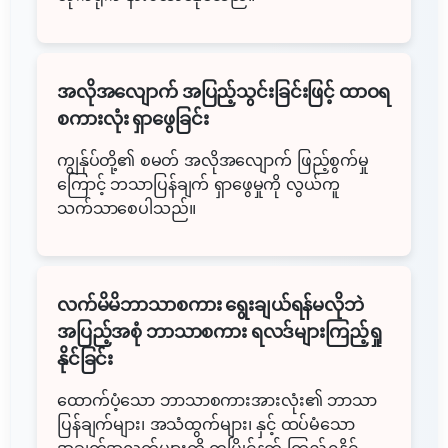
အလိုအလျောက် အပြည့်သွင်းခြင်းဖြင့် ထာဝရ
စကားလုံး ရှာဖွေခြင်း
ကျွန်ုပ်တို့၏ စမတ် အလိုအလျောက် ဖြည့်စွက်မှု
ကြောင့် ဘသာပြန်ချက် ရှာဖွေမှုကို လွယ်ကူ
သက်သာစေပါသည်။
လက်မိမိဘာသာစကား ရွေးချယ်ရန်မလိုဘဲ
အပြည့်အစုံ ဘာသာစကား ရလဒ်များကြည့်ရှု
နိုင်ခြင်း
ထောက်ပံ့သော ဘာသာစကားအားလုံး၏ ဘာသာ
ပြန်ချက်များ၊ အသံထွက်များ၊ နှင့် ထပ်မံသော
အချက်အလက်များကို တပြိုင်နက် ကြည့်ရှုနိုင်