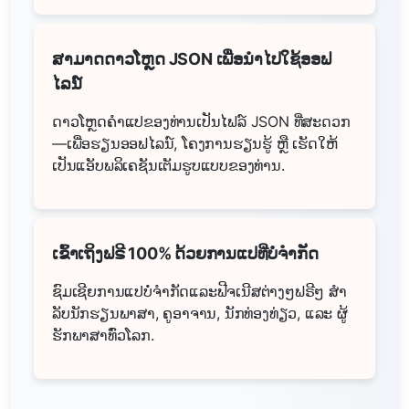
ສາມາດດາວໂຫຼດ JSON ເພື່ອນຳໄປໃຊ້ອອຟ
ໄລນ໌
ດາວໂຫຼດຄຳແປຂອງທ່ານເປັນໄຟລ໌ JSON ທີ່ສະດວກ
—ເພື່ອຮຽນອອຟໄລນ໌, ໂຄງການຮຽນຮູ້ ຫຼື ເຮັດໃຫ້
ເປັນແອັບພລິເຄຊັນເຕັມຮູບແບບຂອງທ່ານ.
ເຂົ້າເຖິງຟຣີ 100% ດ້ວຍການແປທີ່ບໍ່ຈຳກັດ
ຊົມເຊີຍການແປບໍ່ຈຳກັດແລະຟີຈເນີສຕ່າງໆຟຣີໆ ສໍາ
ລັບນັກຮຽນພາສາ, ຄູອາຈານ, ນັກທ່ອງທ່ຽວ, ແລະ ຜູ້
ຮັກພາສາທົ່ວໂລກ.