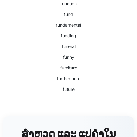
function
fund
fundamental
funding
funeral
funny
furniture
furthermore
future
ສຳຫຼວດ ແລະ ແປຄຳໃນ