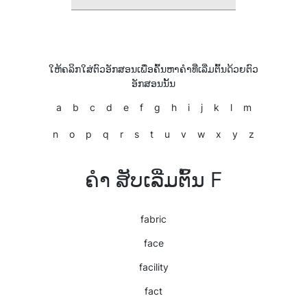
ໃຫ້ຄລິກໃສ່ຕົວອັກສອນເພື່ອຄົ້ນຫາຄໍາທີ່ເລີ່ມຕົ້ນດ້ວຍຕົວ
ອັກສອນນັ້ນ
a
b
c
d
e
f
g
h
i
j
k
l
m
n
o
p
q
r
s
t
u
v
w
x
y
z
ຄຳ ສັບເລີ່ມຕົ້ນ F
fabric
face
facility
fact