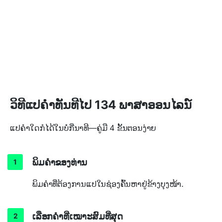
ວິທີແປຄຳທັນທີໄປ 134 ພາສາອອນໄລນ໌
ແປຄຳໃດກໍໄດ້ໃນບໍ່ກີ່ນາທີ—ຄູ່ມື 4 ຂັ້ນຕອນງ່າຍ
ພິມຄຳຂອງທ່ານ
ພິມຄຳທີ່ຕ້ອງການແປໃນຊ່ອງຄົ້ນຫາຢູ່ຂ້າງບຸງໜ້າ.
ເລືອກຄຳທີ່ເໝາະສົມທີ່ສຸດ