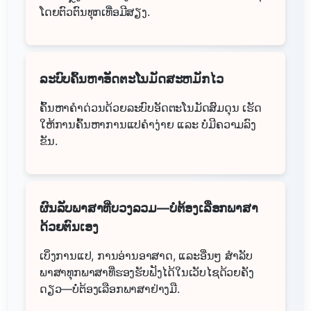
ໂດຍຕົວຕົນທຸກເທື່ອມີສຽງ.
ລະບົບຄົ້ນຫາອັດຕະໂນມັດສະຫມັກໄວ
ຄົ້ນຫາຄຳດ່ວນດ້ວຍລະບົບອັດຕະໂນມັດສົມດຸນ ເຮັດ
ໃຫ້ການຄົ້ນຫາການແປຄຳງ່າຍ ແລະ ບໍ່ມີຄວາມລົງ
ຂັນ.
ຜົນລັບພາສາທີ່ບວງລວມ—ບໍ່ຕ້ອງເລືອກພາສາ
ດ້ວຍຕົນເອງ
ເບິ່ງການແປ, ການອ່ານອາສາດ, ແລະອື່ນໆ ສຳລັບ
ພາສາທຸກພາສາທີ່ຮອງຮັບຟັງໄດ້ໃນເວັບໄຊດ້ວຍຄັງ
ດຽວ—ບໍ່ຕ້ອງເລືອກພາສາຢ່າງມື.