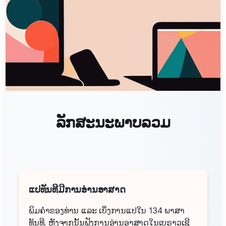
ລັກສະນະພາບລວມ
ແປທັນທີມີການອ່ານອາສາດ
ພິມຄຳຂອງທ່ານ ແລະ ເບິ່ງການແປໃນ 134 ພາສາ
ທັນທີ. ຫຼັງຈາກນັ້ນຟັງການອ່ານອາສາດໃນເບຣາວເຊີ