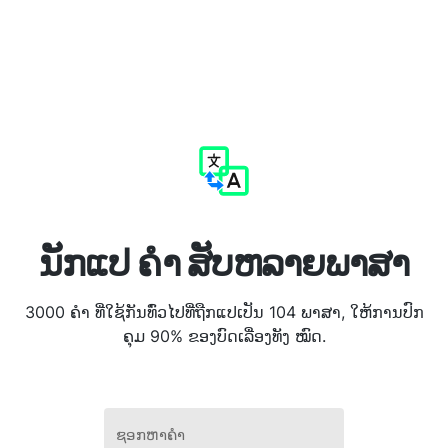
ນັກແປ ຄຳ ສັບຫລາຍພາສາ
3000 ຄຳ ທີ່ໃຊ້ກັນທົ່ວໄປທີ່ຖືກແປເປັນ 104 ພາສາ, ໃຫ້ການປົກ
ຄຸມ 90% ຂອງບົດເລື່ອງທັງ ໝົດ.
ຊອກຫາຄໍາ