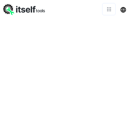
itself
tools