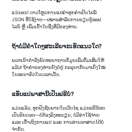
ແນ່ນອນ! ດາວໂຫຼດການແປຄຳທຸກຄຳເປັນໄຟລ໌
JSON ທີ່ໃຊ້ງ່າຍ—ເໝາະສໍາລັບການຮຽນຮູ້ອອຟ
ໄລນ໌ ຫຼື ເພີ່ມເຂົ້າໃນຊື່ງທີ່ມີຂອງທ່ານ.
ຖ້າບໍ່ມີຄຳໃດໆສະເລີຍຈະເຮັດແນວໃດ?
ພວກເຮົາກຳລັງພັດທະນາຖານຂໍ້ມູນເພີ່ມຕື່ມເສີມໃຫ້
ແລ້ວ! ຖ້າຄຳຂອງທ່ານຍັງບໍ່ຢູ່ ກະລຸນາກັບມາເບິ່ງໃໝ່
ໃນອະນາຄົດໃນເວລາເວັ້ນ.
ແອັບແປພາສານີ້ເປັນຟຣີບໍ່?
ແມ່ນແລ້ວ, ທຸກຟັງຊັນພາຍໃນເວັບໄຊ ແມ່ນຟຣີຮ້ອຍ
ເປັນຣິຍດອບ—ບໍ່ຕ້ອງລົງທະບຽນ, ບໍ່ມີຄ່າໃຊ້ຈ່າຍ
ແລະ ເຂົ້າເຖິງການແປ ແລະ ການອ່ານອາສາດໄດ້ບໍ່
ຈຳກັດ.