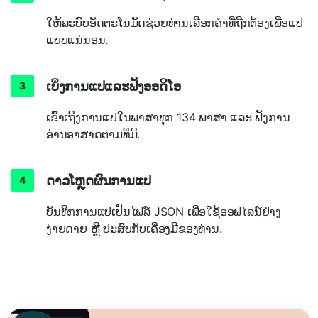
ໃຫ້ລະບົບອັດຕະໂນມັດຊ່ວຍທ່ານເລືອກຄຳທີ່ຖືກຕ້ອງເພື່ອແປ
ແບບແນ່ນອນ.
ເບິ່ງການແປແລະຟັງອອດິໂອ
ເຂົ້າເຖິງການແປໃນພາສາທຸກ 134 ພາສາ ແລະ ຟັງການ
ອ່ານອາສາດຕາມທີ່ມີ.
ດາວໂຫຼດຜົນການແປ
ບັນທຶກການແປເປັນໄຟລ໌ JSON ເພື່ອໃຊ້ອອຟໄລນ໌ຢ່າງ
ງ່າຍດາຍ ຫຼື ປະສົບກັບເຄື່ອງມືຂອງທ່ານ.