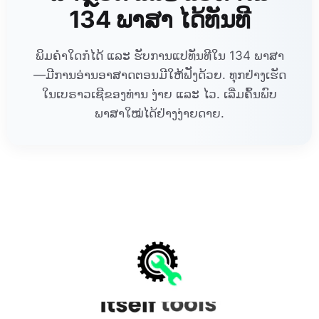
134 ພາສາ ໄດ້ທັນທີ
ພິມຄຳໃດກໍໄດ້ ແລະ ຮັບການແປທັນທີໃນ 134 ພາສາ
—ມີການອ່ານອາສາດຕອນມີໃຫ້ຟັງດ້ວຍ. ທຸກຢ່າງເຮັດ
ໃນເບຣາວເຊີຂອງທ່ານ ງ່າຍ ແລະ ໄວ. ເລີ່ມຄົ້ນພົບ
ພາສາໃໝ່ໄດ້ຢ່າງງ່າຍດາຍ.