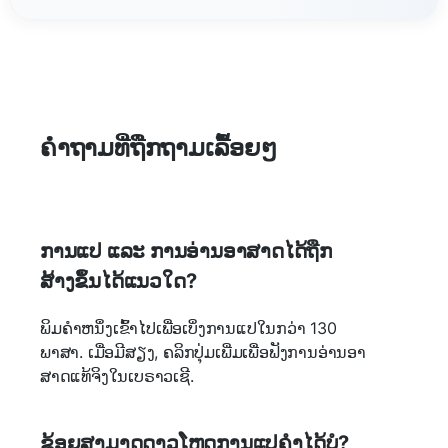
ຄໍາ​ຖາມ​ທີ່​ຖືກ​ຖາມ​ເລື້ອຍໆ
ການແປ ແລະ ການອ່ານອາສາດໄດ້ຖືກ
ສ້າງຂຶ້ນໄດ້ແນວໃດ?
ພິມຄຳຫນຶ່ງເຂົ້າໄປເພື່ອເບິ່ງການແປໃນກວ່າ 130
ພາສາ. ເມື່ອມີສຽງ, ຄລິກປຸ່ມເພີ່ມເພື່ອຟັງການອ່ານອາ
ສາດແທ້ຈິງໃນເບຣາວເຊີ.
ຂ້ອຍສາມາດດາວໂຫຼດການແປຄຳໄດ້ບໍ?