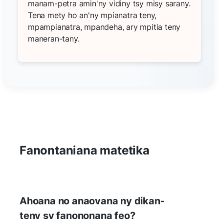
manam-petra amin'ny vidiny tsy misy sarany.
Tena mety ho an'ny mpianatra teny,
mpampianatra, mpandeha, ary mpitia teny
maneran-tany.
Fanontaniana matetika
Ahoana no anaovana ny dikan-
teny sy fanononana feo?