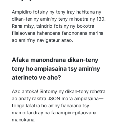
Ampidiro fotsiny ny teny iray hahitana ny
dikan-teniny amin'ny teny mihoatra ny 130.
Raha misy, tsindrio fotsiny ny bokotra
filalaovana hahenoana fanononana marina
ao amin'ny navigateur anao.
Afaka manondrana dikan-teny
teny ho ampiasaina tsy amin'ny
aterineto ve aho?
Azo antoka! Sintomy ny dikan-teny rehetra
ao anaty rakitra JSON mora ampiasaina—
tonga lafatra ho an'ny fianarana tsy
mampifandray na fanampim-pitaovana
manokana.