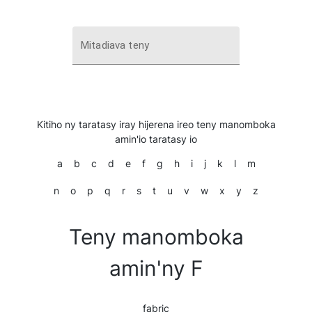
Mitadiava teny
Kitiho ny taratasy iray hijerena ireo teny manomboka
amin'io taratasy io
a
b
c
d
e
f
g
h
i
j
k
l
m
n
o
p
q
r
s
t
u
v
w
x
y
z
Teny manomboka
amin'ny F
fabric