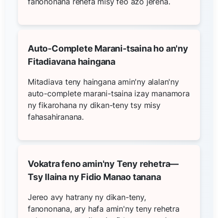
fanononana rehefa misy feo azo jerena.
Auto-Complete Marani-tsaina ho an'ny
Fitadiavana haingana
Mitadiava teny haingana amin'ny alalan'ny
auto-complete marani-tsaina izay manamora
ny fikarohana ny dikan-teny tsy misy
fahasahiranana.
Vokatra feno amin'ny Teny rehetra—
Tsy Ilaina ny Fidio Manao tanana
Jereo avy hatrany ny dikan-teny,
fanononana, ary hafa amin'ny teny rehetra