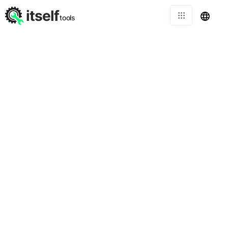
itself
tools