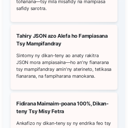
tohanana—tsy mila misafidy na mampiasa
safidy sarotra.
Tahiry JSON azo Alefa ho Fampiasana
Tsy Mampifandray
Sintomy ny dikan-teny ao anaty rakitra
JSON mora ampiasaina—ho an'ny fianarana
tsy mampifandray amin'ny aterineto, tetikasa
fianarana, na fampiharana manokana.
Fidirana Maimaim-poana 100%, Dikan-
teny Tsy Misy Fetra
Ankafizo ny dikan-teny sy ny endrika feo tsy