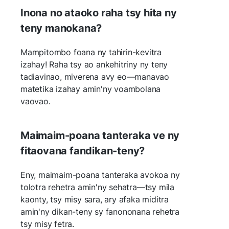
Inona no ataoko raha tsy hita ny
teny manokana?
Mampitombo foana ny tahirin-kevitra
izahay! Raha tsy ao ankehitriny ny teny
tadiavinao, miverena avy eo—manavao
matetika izahay amin'ny voambolana
vaovao.
Maimaim-poana tanteraka ve ny
fitaovana fandikan-teny?
Eny, maimaim-poana tanteraka avokoa ny
tolotra rehetra amin'ny sehatra—tsy mila
kaonty, tsy misy sara, ary afaka miditra
amin'ny dikan-teny sy fanononana rehetra
tsy misy fetra.