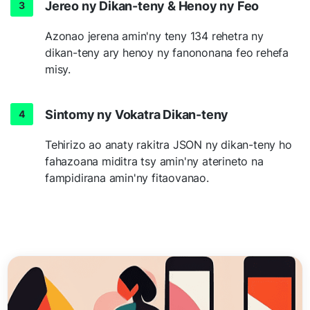
Jereo ny Dikan-teny & Henoy ny Feo
Azonao jerena amin'ny teny 134 rehetra ny
dikan-teny ary henoy ny fanononana feo rehefa
misy.
Sintomy ny Vokatra Dikan-teny
Tehirizo ao anaty rakitra JSON ny dikan-teny ho
fahazoana miditra tsy amin'ny aterineto na
fampidirana amin'ny fitaovanao.