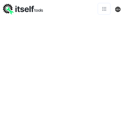
itself
tools