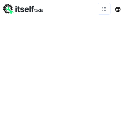
itself
tools