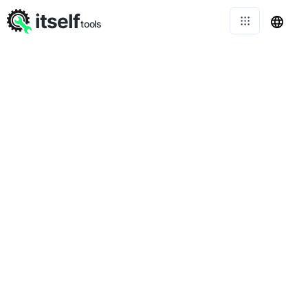
itself
tools