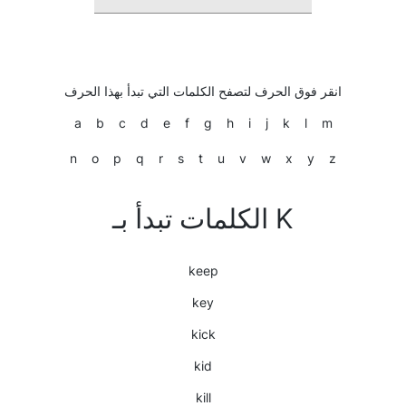
انقر فوق الحرف لتصفح الكلمات التي تبدأ بهذا الحرف
a
b
c
d
e
f
g
h
i
j
k
l
m
n
o
p
q
r
s
t
u
v
w
x
y
z
الكلمات تبدأ بـ K
keep
key
kick
kid
kill