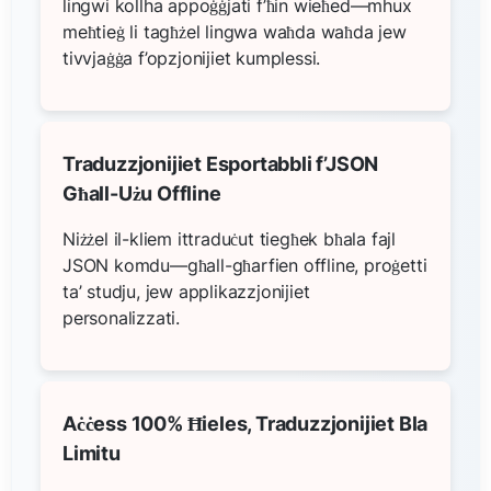
lingwi kollha appoġġjati f’ħin wieħed—mhux
meħtieġ li tagħżel lingwa waħda waħda jew
tivvjaġġa f’opzjonijiet kumplessi.
Traduzzjonijiet Esportabbli f’JSON
Għall-Użu Offline
Niżżel il-kliem ittraduċut tiegħek bħala fajl
JSON komdu—għall-għarfien offline, proġetti
ta’ studju, jew applikazzjonijiet
personalizzati.
Aċċess 100% Ħieles, Traduzzjonijiet Bla
Limitu