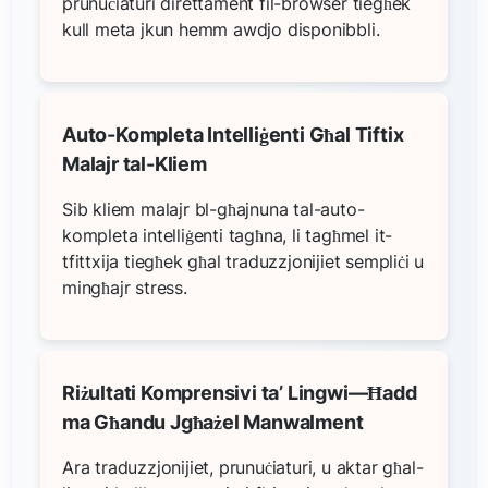
prunuċiaturi direttament fil-browser tiegħek
kull meta jkun hemm awdjo disponibbli.
Auto-Kompleta Intelliġenti Għal Tiftix
Malajr tal-Kliem
Sib kliem malajr bl-għajnuna tal-auto-
kompleta intelliġenti tagħna, li tagħmel it-
tfittxija tiegħek għal traduzzjonijiet sempliċi u
mingħajr stress.
Riżultati Komprensivi ta’ Lingwi—Ħadd
ma Għandu Jgħażel Manwalment
Ara traduzzjonijiet, prunuċiaturi, u aktar għal-