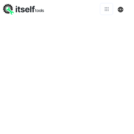
itself
tools