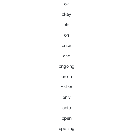
ok
okay
old
on
once
one
ongoing
onion
online
only
onto
open
opening