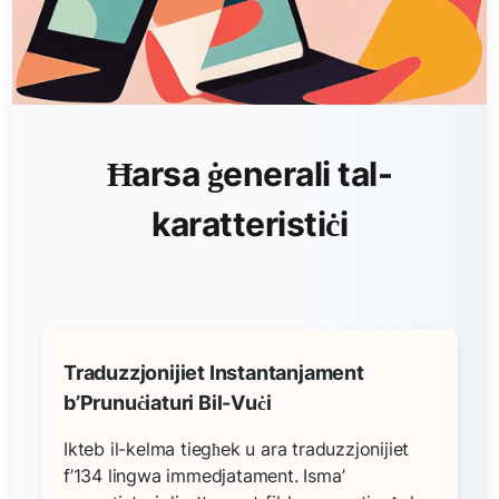
Ħarsa ġenerali tal-
karatteristiċi
Traduzzjonijiet Instantanjament
b’Prunuċiaturi Bil-Vuċi
Ikteb il-kelma tiegħek u ara traduzzjonijiet
f’134 lingwa immedjatament. Isma’