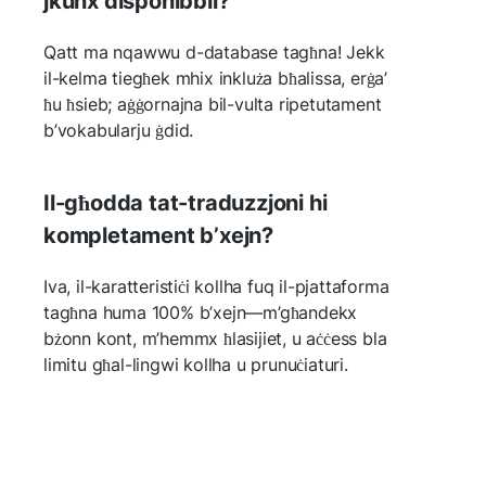
jkunx disponibbli?
Qatt ma nqawwu d-database tagħna! Jekk
il-kelma tiegħek mhix inkluża bħalissa, erġa’
ħu ħsieb; aġġornajna bil-vulta ripetutament
b’vokabularju ġdid.
Il-għodda tat-traduzzjoni hi
kompletament b’xejn?
Iva, il-karatteristiċi kollha fuq il-pjattaforma
tagħna huma 100% b’xejn—m’għandekx
bżonn kont, m’hemmx ħlasijiet, u aċċess bla
limitu għal-lingwi kollha u prunuċiaturi.