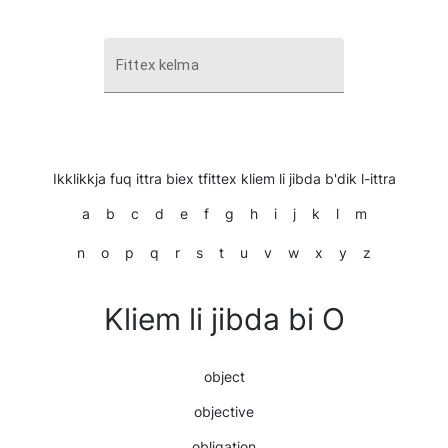
Fittex kelma
Ikklikkja fuq ittra biex tfittex kliem li jibda b'dik l-ittra
a
b
c
d
e
f
g
h
i
j
k
l
m
n
o
p
q
r
s
t
u
v
w
x
y
z
Kliem li jibda bi O
object
objective
obligation