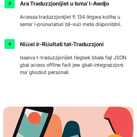
Ara Traduzzjonijiet u Isma’ l-Awdjo
Aċċessa traduzzjonijiet fi 134 lingwa kollha u
sema’ l-prunuċiaturi bil-vuċi meta disponibbli.
Niżżel ir-Riżultati tat-Traduzzjoni
Issalva t-traduzzjonijiet tiegħek bħala fajl JSON
għal aċċess offline faċli jew għall-integrazzjoni
ma’ għodod personali.