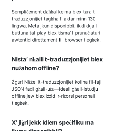
Sempliċement daħħal kelma biex tara t-
traduzzjonijiet tagħha f’ aktar minn 130
lingwa. Meta jkun disponibbli, ikklikkja l-
buttuna tal-play biex tisma’ l-prunuċiaturi
awtentiċi direttament fil-browser tiegħek.
Nista’ nħalli t-traduzzjonijiet biex
nużahom offline?
Żgur! Niżżel it-traduzzjonijiet kollha fil-fajl
JSON faċli għall-użu—ideali għall-istudju
offline jew biex iżżid ir-riżorsi personali
tiegħek.
X’ jiġri jekk kliem speċifiku ma