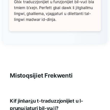
Għix traduzzjonijiet u funzjonijiet bil-vuċi bla
tmiem b’xejn. Perfett għal dawk li jitgħallmu
lingwi, għalliema, vjaġġaturi u dilettanti tal-
lingwi madwar id-dinja.
Mistoqsijiet Frekwenti
Kif jinħarġu t-traduzzjonijiet u l-
prunuċiaturi bil-vuċi?