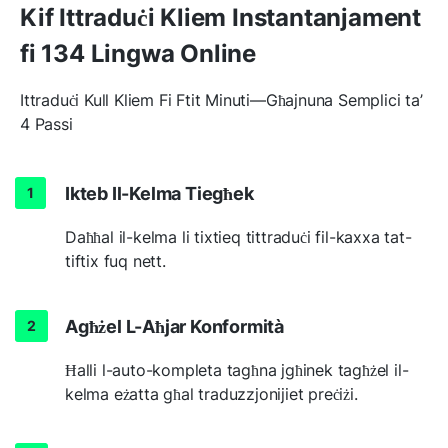
Kif Ittraduċi Kliem Instantanjament
fi 134 Lingwa Online
Ittraduċi Kull Kliem Fi Ftit Minuti—Għajnuna Semplici ta’
4 Passi
Ikteb Il-Kelma Tiegħek
Daħħal il-kelma li tixtieq tittraduċi fil-kaxxa tat-
tiftix fuq nett.
Agħżel L-Aħjar Konformità
Ħalli l-auto-kompleta tagħna jgħinek tagħżel il-
kelma eżatta għal traduzzjonijiet preċiżi.