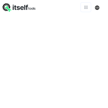
itself
tools