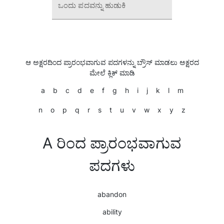
ಒಂದು ಪದವನ್ನು ಹುಡುಕಿ
ಆ ಅಕ್ಷರದಿಂದ ಪ್ರಾರಂಭವಾಗುವ ಪದಗಳನ್ನು ಬ್ರೌಸ್ ಮಾಡಲು ಅಕ್ಷರದ
ಮೇಲೆ ಕ್ಲಿಕ್ ಮಾಡಿ
a
b
c
d
e
f
g
h
i
j
k
l
m
n
o
p
q
r
s
t
u
v
w
x
y
z
A ರಿಂದ ಪ್ರಾರಂಭವಾಗುವ
ಪದಗಳು
abandon
ability