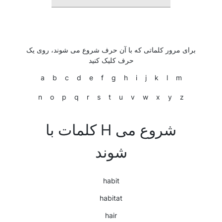
برای مرور کلماتی که با آن حرف شروع می شوند، روی یک
حرف کلیک کنید
a
b
c
d
e
f
g
h
i
j
k
l
m
n
o
p
q
r
s
t
u
v
w
x
y
z
کلمات با H شروع می
شوند
habit
habitat
hair