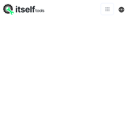
itself
tools