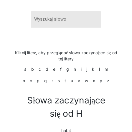
Wyszukaj słowo
Kliknij literę, aby przeglądać słowa zaczynające się od
tej litery
a
b
c
d
e
f
g
h
i
j
k
l
m
n
o
p
q
r
s
t
u
v
w
x
y
z
Słowa zaczynające
się od H
habit