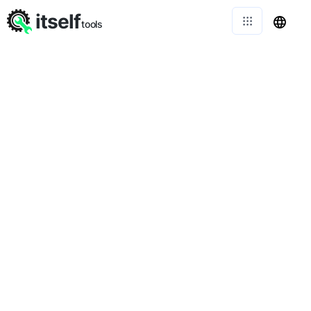
itself
tools