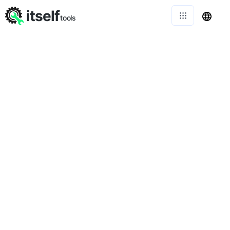
itself
tools