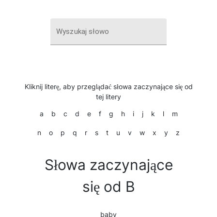
Wyszukaj słowo
Kliknij literę, aby przeglądać słowa zaczynające się od
tej litery
a
b
c
d
e
f
g
h
i
j
k
l
m
n
o
p
q
r
s
t
u
v
w
x
y
z
Słowa zaczynające
się od B
baby