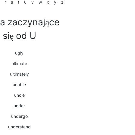
r
s
t
u
v
w
x
y
z
a zaczynające
się od U
ugly
ultimate
ultimately
unable
uncle
under
undergo
understand