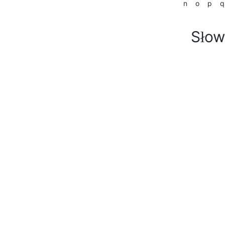
n
o
p
q
Słow