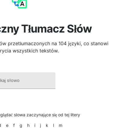
czny Tłumacz Słów
łów przetłumaczonych na 104 języki, co stanowi
ycia wszystkich tekstów.
kaj słowo
zeglądać słowa zaczynające się od tej litery
d
e
f
g
h
i
j
k
l
m