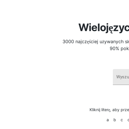
Wielojęzy
3000 najczęściej używanych s
90% pokr
Wyszu
Kliknij literę, aby pr
a
b
c