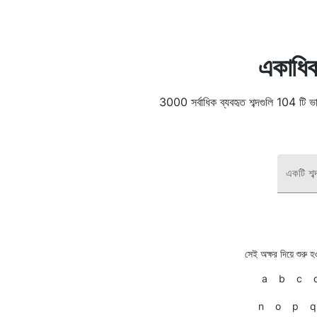
একাধিক 
3000 সর্বাধিক ব্যবহৃত শব্দগুলি 104 টি 
একটি শব্
সেই অক্ষর দিয়ে শুরু 
a
b
c
n
o
p
q