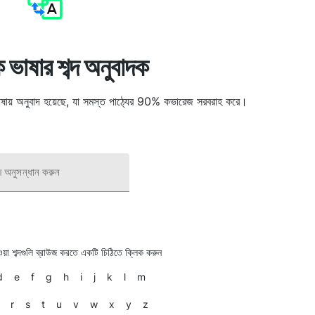
ভাষার শব্দ অনুবাদক
ভাষায় অনুবাদ হয়েছে, যা সমস্ত পাঠ্যের 90% কভারেজ সরবরাহ করে।
দ অনুসন্ধান করুন
হওয়া শব্দগুলি ব্রাউজ করতে একটি চিঠিতে ক্লিক করুন
d
e
f
g
h
i
j
k
l
m
r
s
t
u
v
w
x
y
z