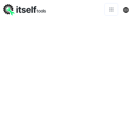
itself
tools