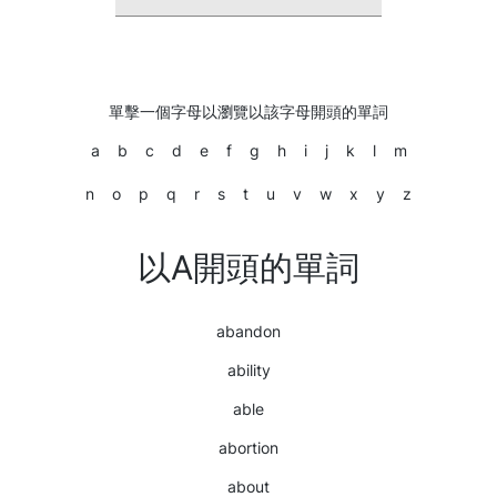
單擊一個字母以瀏覽以該字母開頭的單詞
a
b
c
d
e
f
g
h
i
j
k
l
m
n
o
p
q
r
s
t
u
v
w
x
y
z
以A開頭的單詞
abandon
ability
able
abortion
about