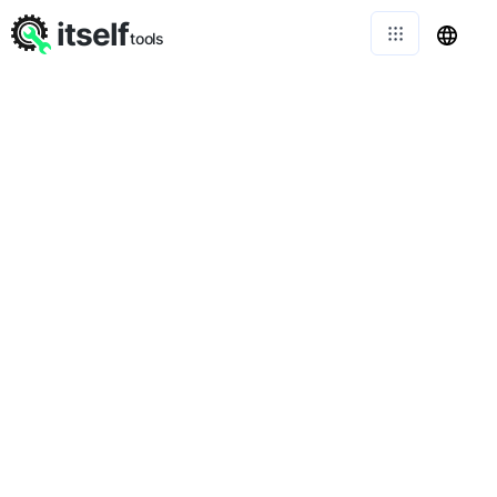
itself
tools