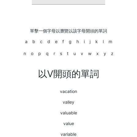
單擊一個字母以瀏覽以該字母開頭的單詞
a
b
c
d
e
f
g
h
i
j
k
l
m
n
o
p
q
r
s
t
u
v
w
x
y
z
以V開頭的單詞
vacation
valley
valuable
value
variable