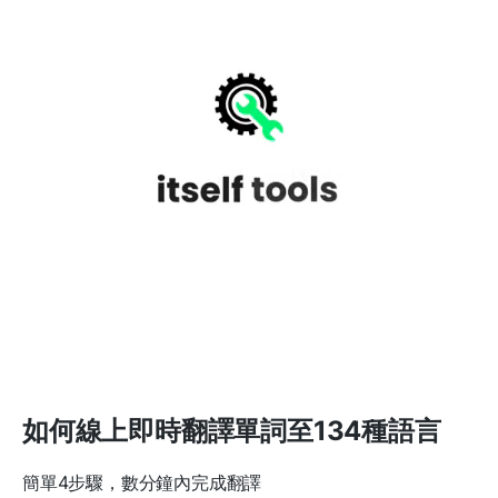
如何線上即時翻譯單詞至134種語言
簡單4步驟，數分鐘內完成翻譯