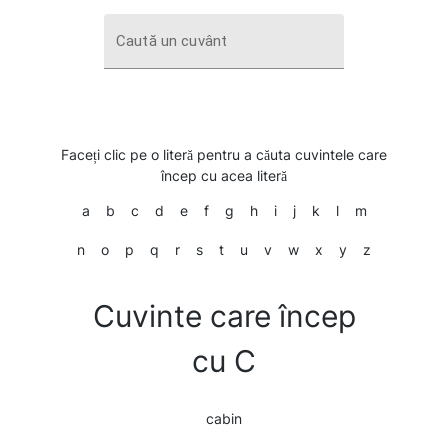
Caută un cuvânt
Faceți clic pe o literă pentru a căuta cuvintele care
încep cu acea literă
a
b
c
d
e
f
g
h
i
j
k
l
m
n
o
p
q
r
s
t
u
v
w
x
y
z
Cuvinte care încep
cu C
cabin