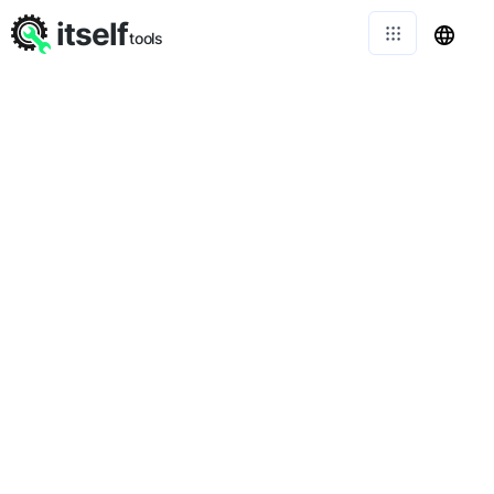
itself
tools