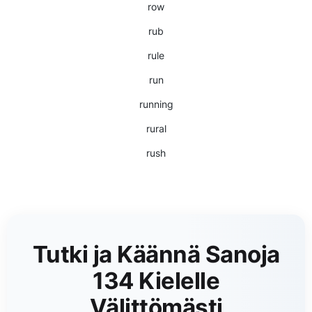
row
rub
rule
run
running
rural
rush
Tutki ja Käännä Sanoja
134 Kielelle
Välittömästi