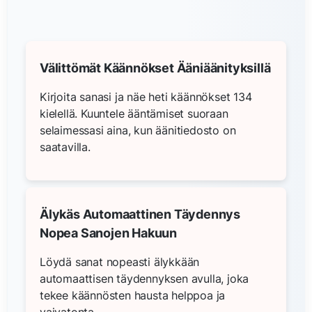
Välittömät Käännökset Ääniäänityksillä
Kirjoita sanasi ja näe heti käännökset 134
kielellä. Kuuntele ääntämiset suoraan
selaimessasi aina, kun äänitiedosto on
saatavilla.
Älykäs Automaattinen Täydennys
Nopea Sanojen Hakuun
Löydä sanat nopeasti älykkään
automaattisen täydennyksen avulla, joka
tekee käännösten hausta helppoa ja
vaivatonta.