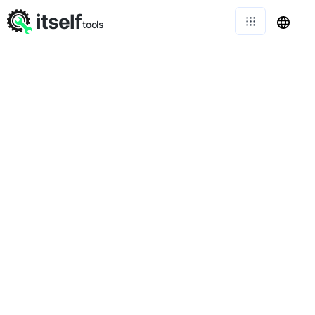
itself
tools