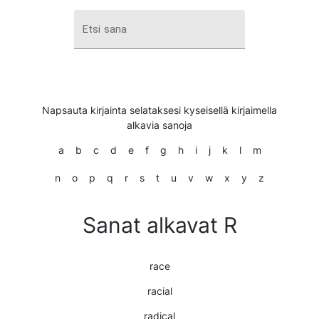
Etsi sana
Napsauta kirjainta selataksesi kyseisellä kirjaimella
alkavia sanoja
a
b
c
d
e
f
g
h
i
j
k
l
m
n
o
p
q
r
s
t
u
v
w
x
y
z
Sanat alkavat R
race
racial
radical