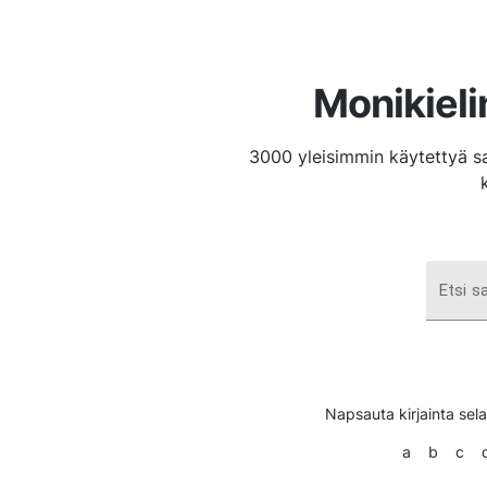
Monikiel
3000 yleisimmin käytettyä s
Etsi s
Napsauta kirjainta sela
a
b
c