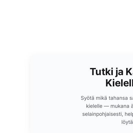
Tutki ja 
Kielel
Syötä mikä tahansa s
kielelle — mukana ä
selainpohjaisesti, hel
löyt