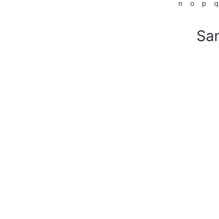
n
o
p
q
San