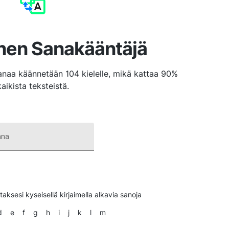
inen Sanakääntäjä
anaa käännetään 104 kielelle, mikä kattaa 90%
kaikista teksteistä.
ana
taksesi kyseisellä kirjaimella alkavia sanoja
d
e
f
g
h
i
j
k
l
m