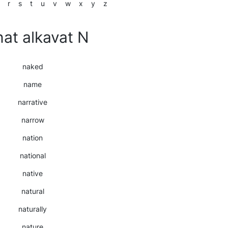
r
s
t
u
v
w
x
y
z
at alkavat N
naked
name
narrative
narrow
nation
national
native
natural
naturally
nature