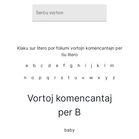
Serĉu vorton
Klaku sur litero por foliumi vortojn komencantajn per
tiu litero
a
b
c
d
e
f
g
h
i
j
k
l
m
n
o
p
q
r
s
t
u
v
w
x
y
z
Vortoj komencantaj
per B
baby