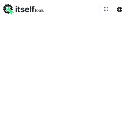
itself
tools