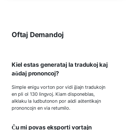
Oftaj Demandoj
Kiel estas generataj la tradukoj kaj
aŭdaj prononcoj?
Simple enigu vorton por vidi ĝiajn tradukojn
en pli ol 130 lingvoj. Kiam disponeblas,
alklaku la ludbutonon por aŭdi aŭtentikajn
prononcojn en via retumilo.
Ĉu mi povas eksporti vortajn