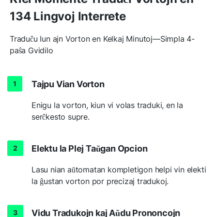
134 Lingvoj Interrete
Traduĉu Iun ajn Vorton en Kelkaj Minutoj—Simpla 4-
paŝa Gvidilo
Tajpu Vian Vorton
Enigu la vorton, kiun vi volas traduki, en la
serĉkesto supre.
Elektu la Plej Taŭgan Opcion
Lasu nian aŭtomatan kompletigon helpi vin elekti
la ĝustan vorton por precizaj tradukoj.
Vidu Tradukojn kaj Aŭdu Prononcojn