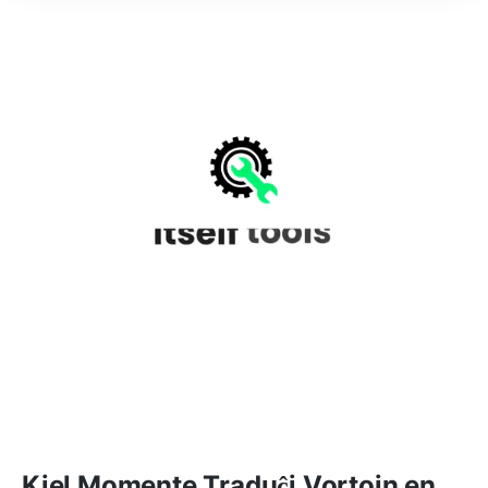
Kiel Momente Traduĉi Vortojn en