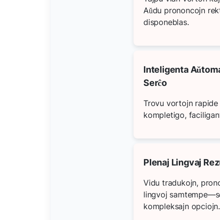
Aŭdu prononcojn rekt
disponeblas.
Inteligenta Aŭtom
Serĉo
Trovu vortojn rapide 
kompletigo, faciligan
Plenaj Lingvaj Re
Vidu tradukojn, prono
lingvoj samtempe—sen
kompleksajn opciojn