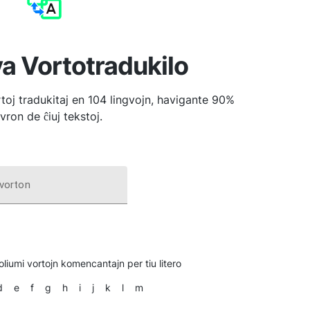
va Vortotradukilo
toj tradukitaj en 104 lingvojn, havigante 90%
vron de ĉiuj tekstoj.
vorton
foliumi vortojn komencantajn per tiu litero
d
e
f
g
h
i
j
k
l
m