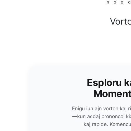
n
o
p
q
Vort
Esploru k
Momente
Enigu iun ajn vorton kaj 
—kun aŭdaj prononcoj kiam
kaj rapide. Komencu