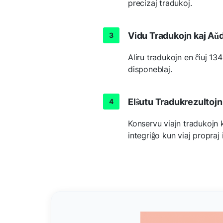
precizaj tradukoj.
Vidu Tradukojn kaj Aŭ
Aliru tradukojn en ĉiuj 13
disponeblaj.
Elŝutu Tradukrezultojn
Konservu viajn tradukojn 
integriĝo kun viaj propraj i