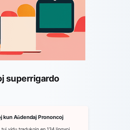
oj superrigardo
j kun Aŭdendaj Prononcoj
 tuj vidu tradukojn en 134 lingvoj.