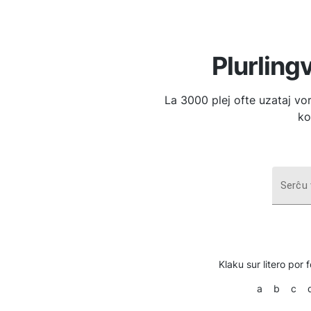
Plurling
La 3000 plej ofte uzataj vor
ko
Serĉu 
Klaku sur litero por 
a
b
c