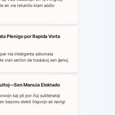
e en via retumilo kiam aŭdio
ata Plenigo por Rapida Vorta
per nia inteligenta aŭtomata
te vian serĉon de tradukoj sen ĝenoj.
zultoj—Sen Manuŝa Elektado
ncojn kaj pli por ĉiuj subtenataj
 bezono elekti lingvojn aŭ navigi
.