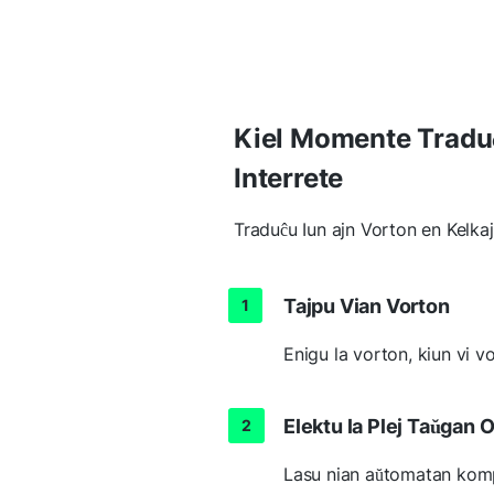
Kiel Momente Traduĉ
Interrete
Traduĉu Iun ajn Vorton en Kelka
Tajpu Vian Vorton
Enigu la vorton, kiun vi vo
Elektu la Plej Taŭgan 
Lasu nian aŭtomatan kompl