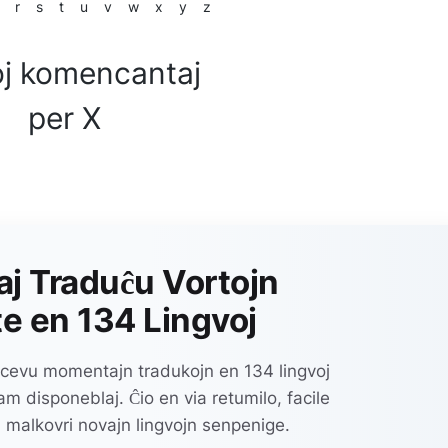
r
s
t
u
v
w
x
y
z
oj komencantaj
per X
aj Traduĉu Vortojn
 en 134 Lingvoj
ricevu momentajn tradukojn en 134 lingvoj
 disponeblaj. Ĉio en via retumilo, facile
 malkovri novajn lingvojn senpenige.