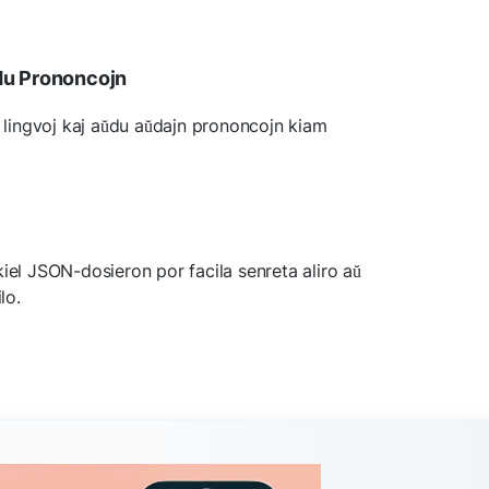
du Prononcojn
4 lingvoj kaj aŭdu aŭdajn prononcojn kiam
kiel JSON-dosieron por facila senreta aliro aŭ
lo.