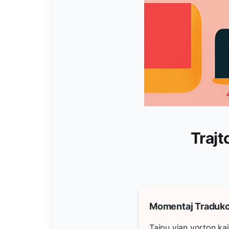
Trajt
Momentaj Traduko
Tajpu vian vorton kaj