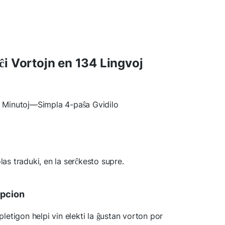
i Vortojn en 134 Lingvoj
j Minutoj—Simpla 4-paŝa Gvidilo
las traduki, en la serĉkesto supre.
Opcion
etigon helpi vin elekti la ĝustan vorton por