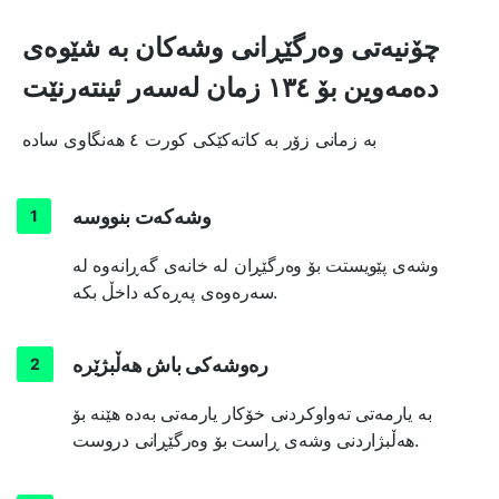
چۆنیەتی وەرگێڕانی وشەکان بە شێوەی
دەمەوین بۆ ١٣٤ زمان لەسەر ئینتەرنێت
بە زمانی زۆر بە کاتەکێکی کورت ٤ هەنگاوی سادە
وشەکەت بنووسە
وشەی پێویستت بۆ وەرگێڕان لە خانەی گەڕانەوە لە
سەرەوەی پەڕەکە داخڵ بکە.
رەوشەکی باش هەڵبژێرە
بە یارمەتی تەواوکردنی خۆکار یارمەتی بەدە هێنە بۆ
هەڵبژاردنی وشەی ڕاست بۆ وەرگێڕانی دروست.