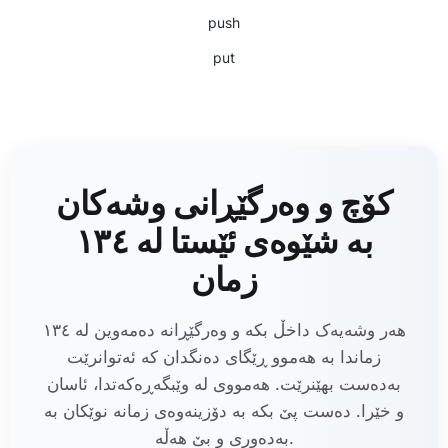
push
put
کۆچ و وەرگێڕانی وشەکان
بە شێوەی ئێستا لە ١٣٤
زمان
هەر وشەیەک داخڵ بکە و وەرگێڕانە دەمەوین لە ١٣٤
زماندا بە هەموو ڕێگای دەنگدان کە ئەتوانرێت
بەدەست بهێنرێت. هەمووی لە وێبگەڕەکەتدا، ئاسان
و خێرا. دەست پێ بکە بە دۆزینەوەی زمانە نوێکان بە
بەدەوری و بێ هەڵە.