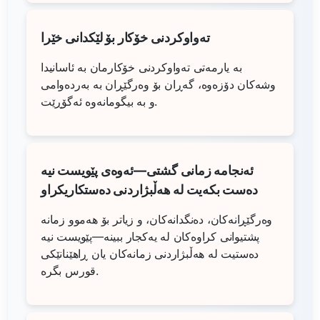
تەواوکردنی خۆکار بۆ لێکدانی خێرا
بە یارمەتی تەواوکردنی خۆکارمان بە ئاسانیدا
وشەکان دۆزەوە، گەڕان بۆ وەرگێڕان بە بەردەوامی
و بە بیگومانەوە ئەگۆڕێت.
ئەنجامە زمانی گشتی—ئەوەی پێویست نیە
دەست بکەیت لە هەڵبژاردنی دەستکاریکراو
وەرگێڕانەکان، دەنگدانەکان، و زیاتر بۆ هەموو زمانە
پشتیوانی کراوەکان لە یەکجار ببینە—پێویست نیە
دەستیت لە هەڵبژاردنی زمانەکان یان ڕاهێنانێکی
قورس بگرە.