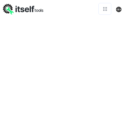
itself
tools