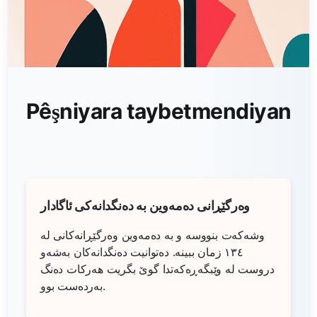
Pêşniyara taybetmendiyan
وەرگێڕانی دەمەوین بە دەنگدانەکی ئاگادار
وشەکەت بنووسە و بە دەمەوین وەرگێڕانەکانی لە
١٣٤ زمان ببینە. دەتوانیت دەنگدانەکان بەشه‌و
دروست لە وێبگەڕەکەتدا گوێ بگریت هەرکات دەنگ
بەردەست بوو.