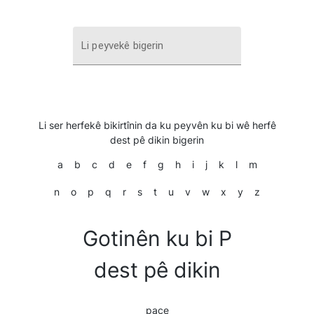
Li peyvekê bigerin
Li ser herfekê bikirtînin da ku peyvên ku bi wê herfê
dest pê dikin bigerin
a
b
c
d
e
f
g
h
i
j
k
l
m
n
o
p
q
r
s
t
u
v
w
x
y
z
Gotinên ku bi P
dest pê dikin
pace