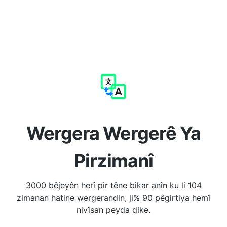
Wergera Wergerê Ya
Pirzimanî
3000 bêjeyên herî pir têne bikar anîn ku li 104
zimanan hatine wergerandin, ji% 90 pêgirtiya hemî
nivîsan peyda dike.