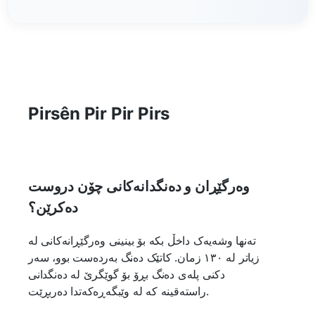
Pirsên Pir Pir Pirs
وەرگێڕان و دەنگدانەکانی چۆن دروست
دەکرێن؟
تەنها وشەیەک داخڵ بکە بۆ بینینی وەرگێڕانەکانی لە
زیاتر لە ١٣٠ زمان. کاتێک دەنگ بەردەست بوو، سەر
دکنی پلەی دەنگ بڕۆ بۆ گوێگرێ لە دەنگدانی
راستەقینە کە لە وێبگەڕەکەتدا دەربڕێت.