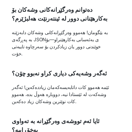
دەتوانم وەرگێڕانەکانی وشەکان بۆ
بەکارهێنانی دوور لە ئینتەرنێت هەلبژێرم؟
بە بێگومان! هەموو وەرگێڕانەکانی وشەکان دابەزێنە
بە پەڕگەی JSONی بەئەسانی بەکارهێنراو—بۆ
خوێندنی دوور یان زیادکردن بۆ سەرچاوە تایبەتی
خۆت.
ئەگەر وشەیەکی دیاری کراو نەبوو چۆن؟
ئێمە هەموو کات داتابەیسەکەمان زیاددەکەین! ئەگەر
وشەکەت لە ئێستادا نیە، دووبارە هەوڵ بدە، هەموو
کات نوێترین وشەکان زیاد دەکەین.
ئایا ئەم تووشەی وەرگێڕانە بە تەواوی
بەخۆڕاییە؟