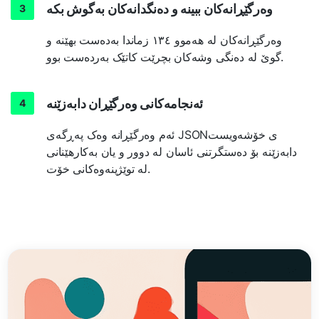
وەرگێڕانەکان ببینە و دەنگدانەکان بەگوش بکە
وەرگێڕانەکان لە هەموو ١٣٤ زماندا بەدەست بهێنە و
گوێ لە دەنگی وشەکان بچرێت کاتێک بەردەست بوو.
ئەنجامەکانی وەرگێڕان دابەزێنە
ئەم وەرگێڕانە وەک پەڕگەی JSONی خۆشەویست
دابەزێنە بۆ دەستگرتنی ئاسان لە دوور و یان بەکارهێنانی
لە توێژینەوەکانی خۆت.