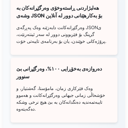
هەلبژاردنی ڕاستەوخۆی وەرگێڕانەکان بە
وشەی JSON بۆ بەکارهێنانی دوور لە آنلاین
وەرگێڕانەکانت دابەزێنە وەک پەڕگەی JSONی
گرینگ بۆ فێربوونی دوور لە سەر ئینتەرنێت،
پرۆژەکانی خوێندن، یان بۆ بەرنامەی تایبەتی خۆت.
دەروازەی بەخۆڕایی ١٠٠%، وەرگێڕانی بێ
سنوور
وەک فێرکاری زمان، مامۆستا، گەشتیار، و
خۆشحاڵی زمانی جیهانی وەرگێڕانەکانت و هەموو
تایبەتمەندیە دەنگدانەکان بە بێ هیچ نرخی وشکە
دەگەیتەوە.