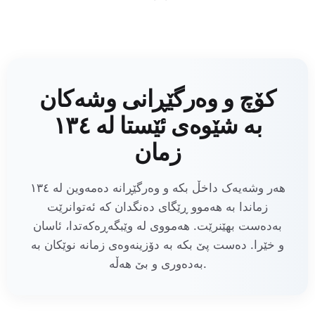
کۆچ و وەرگێڕانی وشەکان
بە شێوەی ئێستا لە ١٣٤
زمان
هەر وشەیەک داخڵ بکە و وەرگێڕانە دەمەوین لە ١٣٤
زماندا بە هەموو ڕێگای دەنگدان کە ئەتوانرێت
بەدەست بهێنرێت. هەمووی لە وێبگەڕەکەتدا، ئاسان
و خێرا. دەست پێ بکە بە دۆزینەوەی زمانە نوێکان بە
بەدەوری و بێ هەڵە.