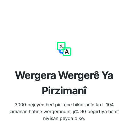
Wergera Wergerê Ya
Pirzimanî
3000 bêjeyên herî pir têne bikar anîn ku li 104
zimanan hatine wergerandin, ji% 90 pêgirtiya hemî
nivîsan peyda dike.