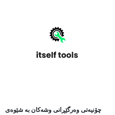
چۆنیەتی وەرگێڕانی وشەکان بە شێوەی