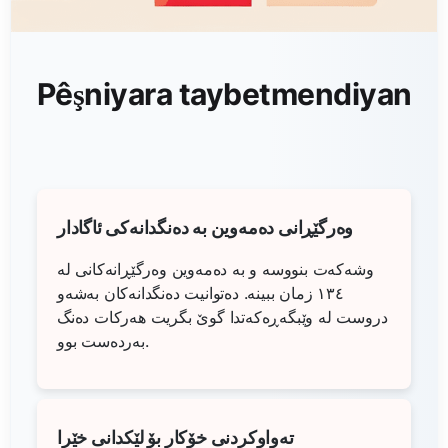
Pêşniyara taybetmendiyan
وەرگێڕانی دەمەوین بە دەنگدانەکی ئاگادار
وشەکەت بنووسە و بە دەمەوین وەرگێڕانەکانی لە
١٣٤ زمان ببینە. دەتوانیت دەنگدانەکان بەشه‌و
دروست لە وێبگەڕەکەتدا گوێ بگریت هەرکات دەنگ
بەردەست بوو.
تەواوکردنی خۆکار بۆ لێکدانی خێرا