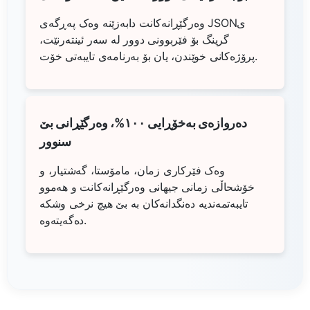
وەرگێڕانەکانت دابەزێنە وەک پەڕگەی JSONی
گرینگ بۆ فێربوونی دوور لە سەر ئینتەرنێت،
پرۆژەکانی خوێندن، یان بۆ بەرنامەی تایبەتی خۆت.
دەروازەی بەخۆڕایی ١٠٠%، وەرگێڕانی بێ
سنوور
وەک فێرکاری زمان، مامۆستا، گەشتیار، و
خۆشحاڵی زمانی جیهانی وەرگێڕانەکانت و هەموو
تایبەتمەندیە دەنگدانەکان بە بێ هیچ نرخی وشکە
دەگەیتەوە.