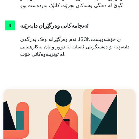
گوێ لە دەنگی وشەکان بچرێت کاتێک بەردەست بوو.
ئەنجامەکانی وەرگێڕان دابەزێنە
ئەم وەرگێڕانە وەک پەڕگەی JSONی خۆشەویست
دابەزێنە بۆ دەستگرتنی ئاسان لە دوور و یان بەکارهێنانی
لە توێژینەوەکانی خۆت.