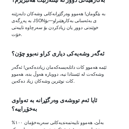
بە بێگومان! هەموو وەرگێڕانەکانی وشەکان دابەزێنە
بە پەڕگەی JSONی بەئەسانی بەکارهێنراو—بۆ
خوێندنی دوور یان زیادکردن بۆ سەرچاوە تایبەتی
خۆت.
ئەگەر وشەیەکی دیاری کراو نەبوو چۆن؟
ئێمە هەموو کات داتابەیسەکەمان زیاددەکەین! ئەگەر
وشەکەت لە ئێستادا نیە، دووبارە هەوڵ بدە، هەموو
کات نوێترین وشەکان زیاد دەکەین.
ئایا ئەم تووشەی وەرگێڕانە بە تەواوی
بەخۆڕاییە؟
بەڵێ، هەموو تایبەتمەندیەکانی سەربەخۆمان ١٠٠%