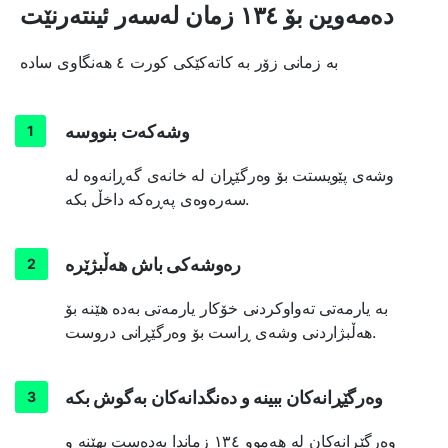
دەمەوین بۆ ١٣٤ زمان لەسەر ئینتەرنێت
بە زمانی زۆر بە کاتەکێکی کورت ٤ هەنگاوی سادە
وشەکەت بنووسە
وشەی پێویستت بۆ وەرگێڕان لە خانەی گەڕانەوە لە
سەرەوەی پەڕەکە داخڵ بکە.
رەوشەکی باش هەڵبژێرە
بە یارمەتی تەواوکردنی خۆکار یارمەتی بەدە هێنە بۆ
هەڵبژاردنی وشەی ڕاست بۆ وەرگێڕانی دروست.
وەرگێڕانەکان ببینە و دەنگدانەکان بەگوش بکە
وەرگێڕانەکان لە هەموو ١٣٤ زماندا بەدەست بهێنە و