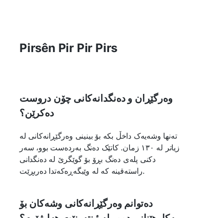
Pirsên Pir Pir Pirs
وەرگێڕان و دەنگدانەکانی چۆن دروست
دەکرێن؟
تەنها وشەیەک داخڵ بکە بۆ بینینی وەرگێڕانەکانی لە
زیاتر لە ١٣٠ زمان. کاتێک دەنگ بەردەست بوو، سەر
دکنی پلەی دەنگ بڕۆ بۆ گوێگرێ لە دەنگدانی
راستەقینە کە لە وێبگەڕەکەتدا دەربڕێت.
دەتوانم وەرگێڕانەکانی وشەکان بۆ
بەکارهێنانی دوور لە ئینتەرنێت هەلبژێرم؟