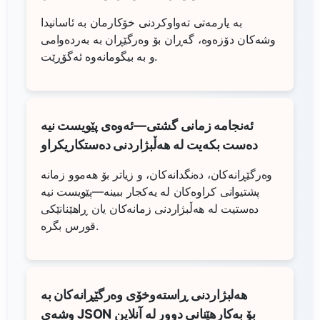
بە یارمەتی تەواوکردنی خۆکارمان بە ئاسانیدا
وشەکان دۆزەوە، گەڕان بۆ وەرگێڕان بە بەردەوامی
و بە بیگومانەوە ئەگۆڕێت.
ئەنجامە زمانی گشتی—ئەوەی پێویست نیە
دەست بکەیت لە هەڵبژاردنی دەستکاریکراو
وەرگێڕانەکان، دەنگدانەکان، و زیاتر بۆ هەموو زمانە
پشتیوانی کراوەکان لە یەکجار ببینە—پێویست نیە
دەستیت لە هەڵبژاردنی زمانەکان یان ڕاهێنانێکی
قورس بگرە.
هەلبژاردنی ڕاستەوخۆی وەرگێڕانەکان بە
وشەی JSON بۆ بەکارهێنانی دوور لە آنلاین