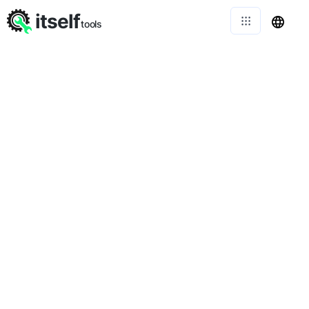
itself
tools