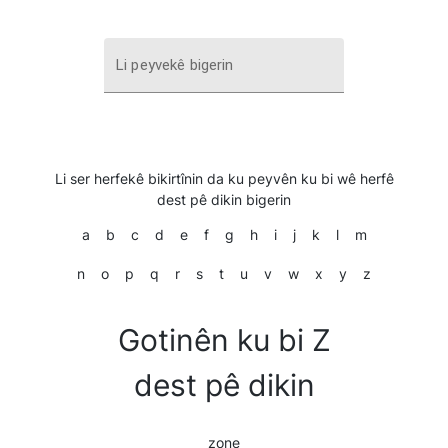
Li peyvekê bigerin
Li ser herfekê bikirtînin da ku peyvên ku bi wê herfê
dest pê dikin bigerin
a
b
c
d
e
f
g
h
i
j
k
l
m
n
o
p
q
r
s
t
u
v
w
x
y
z
Gotinên ku bi Z
dest pê dikin
zone