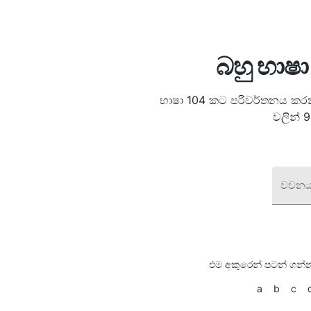
බහු භාෂ
භාෂා 104 කට පරිවර්තනය කරන
වලින් 
වචනය
එම අකුරෙන් පටන් ගන්න
a
b
c