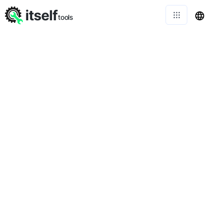
itself
tools