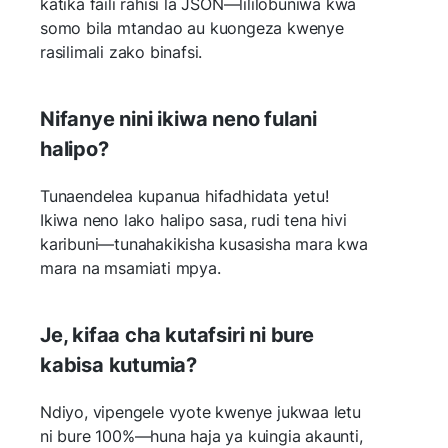
katika faili rahisi la JSON—lililobuniwa kwa
somo bila mtandao au kuongeza kwenye
rasilimali zako binafsi.
Nifanye nini ikiwa neno fulani
halipo?
Tunaendelea kupanua hifadhidata yetu!
Ikiwa neno lako halipo sasa, rudi tena hivi
karibuni—tunahakikisha kusasisha mara kwa
mara na msamiati mpya.
Je, kifaa cha kutafsiri ni bure
kabisa kutumia?
Ndiyo, vipengele vyote kwenye jukwaa letu
ni bure 100%—huna haja ya kuingia akaunti,