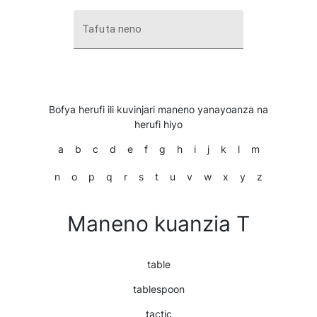
Tafuta neno
Bofya herufi ili kuvinjari maneno yanayoanza na
herufi hiyo
a
b
c
d
e
f
g
h
i
j
k
l
m
n
o
p
q
r
s
t
u
v
w
x
y
z
Maneno kuanzia T
table
tablespoon
tactic