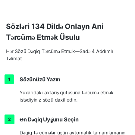
Sözləri 134 Dildə Onlayn Ani
Tərcümə Etmək Üsulu
Hər Sözü Dəqiq Tərcümə Etmək—Sadə 4 Addımlı
Təlimat
Sözünüzü Yazın
Yuxarıdakı axtarış qutusuna tərcümə etmək
istədiyiniz sözü daxil edin.
Ən Dəqiq Uyğunu Seçin
Dəqiq tərcümələr üçün avtomatik tamamlamanın