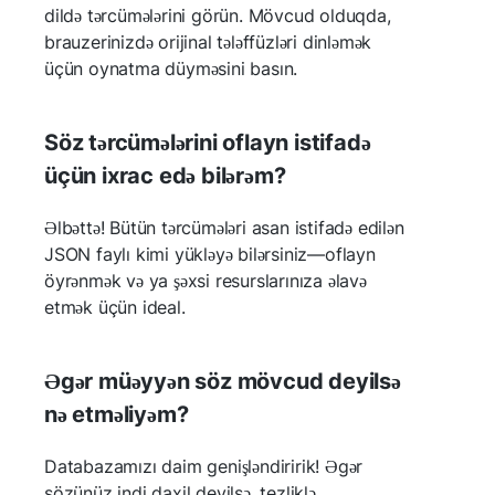
dildə tərcümələrini görün. Mövcud olduqda,
brauzerinizdə orijinal tələffüzləri dinləmək
üçün oynatma düyməsini basın.
Söz tərcümələrini oflayn istifadə
üçün ixrac edə bilərəm?
Əlbəttə! Bütün tərcümələri asan istifadə edilən
JSON faylı kimi yükləyə bilərsiniz—oflayn
öyrənmək və ya şəxsi resurslarınıza əlavə
etmək üçün ideal.
Əgər müəyyən söz mövcud deyilsə
nə etməliyəm?
Databazamızı daim genişləndiririk! Əgər
sözünüz indi daxil deyilsə, tezliklə