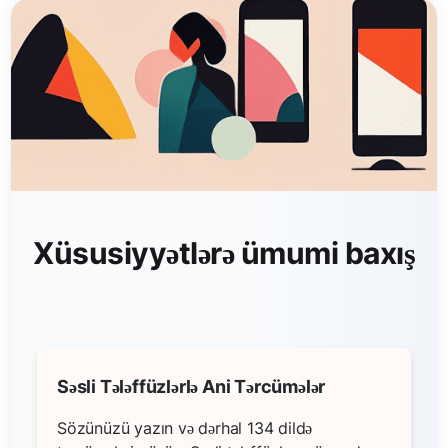
Xüsusiyyətlərə ümumi baxış
Səsli Tələffüzlərlə Ani Tərcümələr
Sözünüzü yazın və dərhal 134 dildə