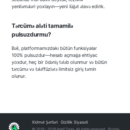
yeniləmələri yoxlayın—yeni lüğət əlavə edirik.
Tərcümə aləti tamamilə
pulsuzdurmu?
Bəli, platformamızdakı bütün funksiyalar
100% pulsuzdur—hesab açmağa ehtiyac
yoxdur, heç bir ödəniş tələb olunmur və bütün
tərcümə və tələffüzlərə limitsiz giriş təmin
olunur.
Xidmət Şərtləri
Gizlilik Siyasəti
© 2019 -
2026
Itself Tools. All rights reserved
Bizimlə