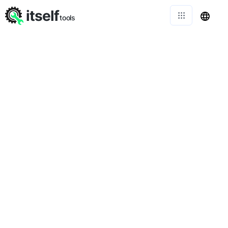
itself
tools