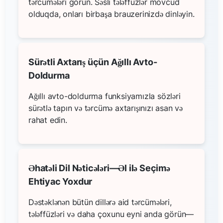
tərcümələri görün. Səsli tələffüzlər mövcud
olduqda, onları birbaşa brauzerinizdə dinləyin.
Sürətli Axtarış üçün Ağıllı Avto-
Doldurma
Ağıllı avto-doldurma funksiyamızla sözləri
sürətlə tapın və tərcümə axtarışınızı asan və
rahat edin.
Əhatəli Dil Nəticələri—Əl ilə Seçimə
Ehtiyac Yoxdur
Dəstəklənən bütün dillərə aid tərcümələri,
tələffüzləri və daha çoxunu eyni anda görün—