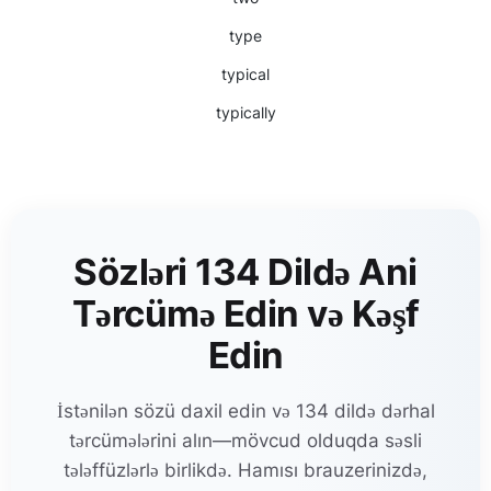
type
typical
typically
Sözləri 134 Dildə Ani
Tərcümə Edin və Kəşf
Edin
İstənilən sözü daxil edin və 134 dildə dərhal
tərcümələrini alın—mövcud olduqda səsli
tələffüzlərlə birlikdə. Hamısı brauzerinizdə,