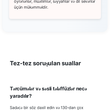
öyrənənlər, müəllimlər, səyyahlar və dil sevənlər
üçün mükəmməldir.
Tez-tez soruşulan suallar
Tərcümələr və səsli tələffüzlər necə
yaradılır?
Sadəcə bir söz daxil edin və 130-dan çox