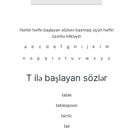
Həmin hərflə başlayan sözlərə baxmaq üçün hərfin
üzərinə klikləyin
a
b
c
d
e
f
g
h
i
j
k
l
m
n
o
p
q
r
s
t
u
v
w
x
y
z
T ilə başlayan sözlər
table
tablespoon
tactic
tail