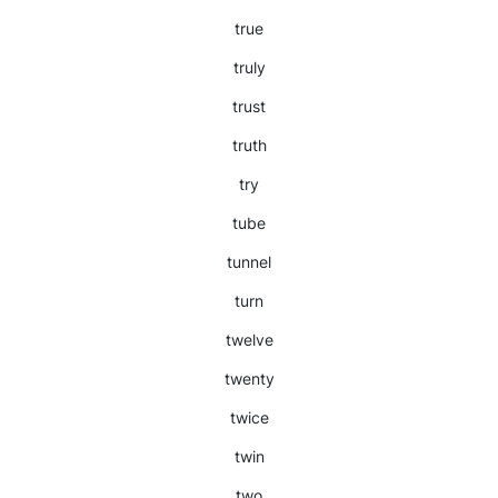
true
truly
trust
truth
try
tube
tunnel
turn
twelve
twenty
twice
twin
two