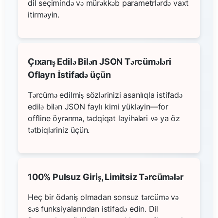
dil seçimində və mürəkkəb parametrlərdə vaxt
itirməyin.
Çıxarış Edilə Bilən JSON Tərcümələri
Oflayn İstifadə üçün
Tərcümə edilmiş sözlərinizi asanlıqla istifadə
edilə bilən JSON faylı kimi yükləyin—for
offline öyrənmə, tədqiqat layihələri və ya öz
tətbiqləriniz üçün.
100% Pulsuz Giriş, Limitsiz Tərcümələr
Heç bir ödəniş olmadan sonsuz tərcümə və
səs funksiyalarından istifadə edin. Dil