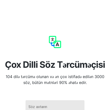
Çox Dilli Söz Tərcüməçisi
104 dilə tərcümə olunan və ən çox istifadə edilən 3000
söz, bütün mətnləri 90% əhatə edir.
Söz axtarın