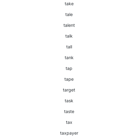
take
tale
talent
talk
tall
tank
tap
tape
target
task
taste
tax
taxpayer