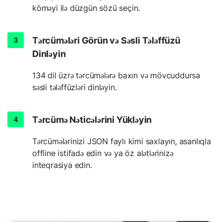
köməyi ilə düzgün sözü seçin.
Tərcümələri Görün və Səsli Tələffüzü
Dinləyin
134 dil üzrə tərcümələrə baxın və mövcuddursa
səsli tələffüzləri dinləyin.
Tərcümə Nəticələrini Yükləyin
Tərcümələrinizi JSON faylı kimi saxlayın, asanlıqla
offline istifadə edin və ya öz alətlərinizə
inteqrasiya edin.