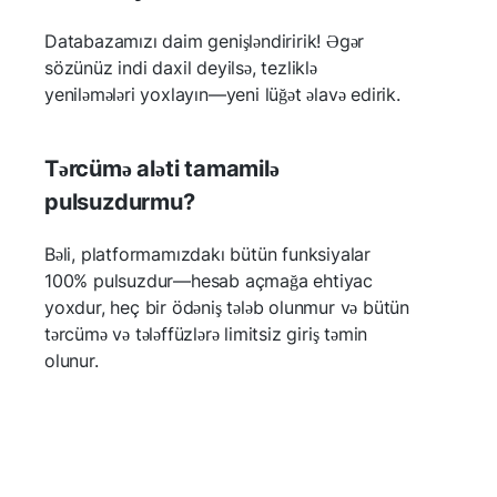
Databazamızı daim genişləndiririk! Əgər
sözünüz indi daxil deyilsə, tezliklə
yeniləmələri yoxlayın—yeni lüğət əlavə edirik.
Tərcümə aləti tamamilə
pulsuzdurmu?
Bəli, platformamızdakı bütün funksiyalar
100% pulsuzdur—hesab açmağa ehtiyac
yoxdur, heç bir ödəniş tələb olunmur və bütün
tərcümə və tələffüzlərə limitsiz giriş təmin
olunur.