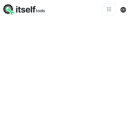
itself
tools