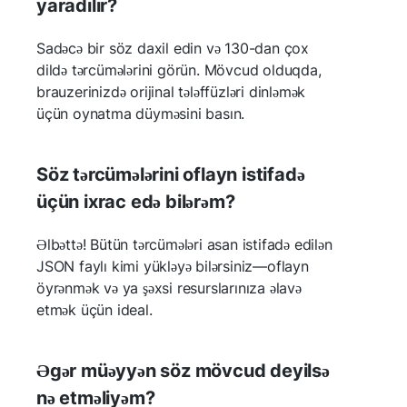
yaradılır?
Sadəcə bir söz daxil edin və 130-dan çox
dildə tərcümələrini görün. Mövcud olduqda,
brauzerinizdə orijinal tələffüzləri dinləmək
üçün oynatma düyməsini basın.
Söz tərcümələrini oflayn istifadə
üçün ixrac edə bilərəm?
Əlbəttə! Bütün tərcümələri asan istifadə edilən
JSON faylı kimi yükləyə bilərsiniz—oflayn
öyrənmək və ya şəxsi resurslarınıza əlavə
etmək üçün ideal.
Əgər müəyyən söz mövcud deyilsə
nə etməliyəm?