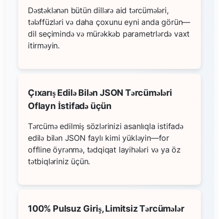
Dəstəklənən bütün dillərə aid tərcümələri,
tələffüzləri və daha çoxunu eyni anda görün—
dil seçimində və mürəkkəb parametrlərdə vaxt
itirməyin.
Çıxarış Edilə Bilən JSON Tərcümələri
Oflayn İstifadə üçün
Tərcümə edilmiş sözlərinizi asanlıqla istifadə
edilə bilən JSON faylı kimi yükləyin—for
offline öyrənmə, tədqiqat layihələri və ya öz
tətbiqləriniz üçün.
100% Pulsuz Giriş, Limitsiz Tərcümələr