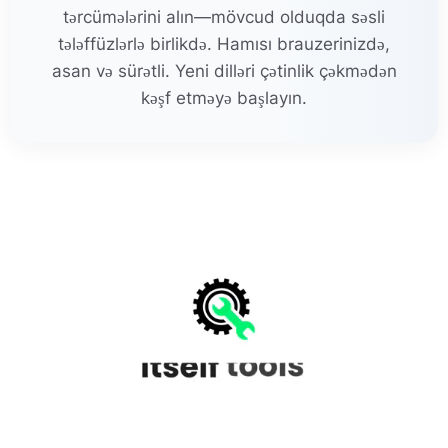
tərcümələrini alın—mövcud olduqda səsli
tələffüzlərlə birlikdə. Hamısı brauzerinizdə,
asan və sürətli. Yeni dilləri çətinlik çəkmədən
kəşf etməyə başlayın.