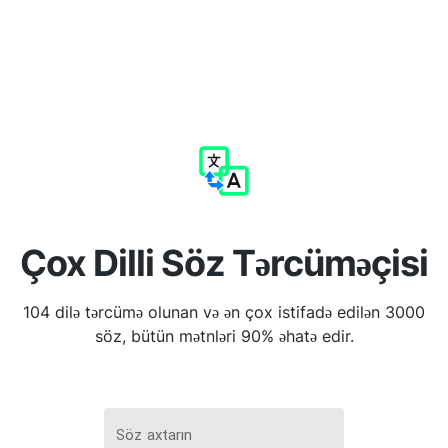
Çox Dilli Söz Tərcüməçisi
104 dilə tərcümə olunan və ən çox istifadə edilən 3000
söz, bütün mətnləri 90% əhatə edir.
Söz axtarın