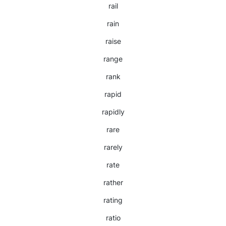
rail
rain
raise
range
rank
rapid
rapidly
rare
rarely
rate
rather
rating
ratio