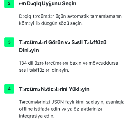
Ən Dəqiq Uyğunu Seçin
Dəqiq tərcümələr üçün avtomatik tamamlamanın
köməyi ilə düzgün sözü seçin.
Tərcümələri Görün və Səsli Tələffüzü
Dinləyin
134 dil üzrə tərcümələrə baxın və mövcuddursa
səsli tələffüzləri dinləyin.
Tərcümə Nəticələrini Yükləyin
Tərcümələrinizi JSON faylı kimi saxlayın, asanlıqla
offline istifadə edin və ya öz alətlərinizə
inteqrasiya edin.