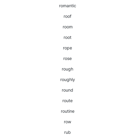
romantic
roof
room
root
rope
rose
rough
roughly
round
route
routine
row
rub