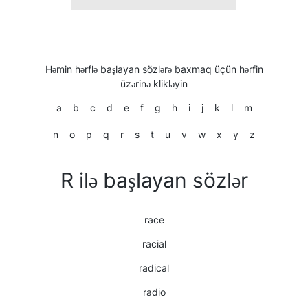
Həmin hərflə başlayan sözlərə baxmaq üçün hərfin
üzərinə klikləyin
a
b
c
d
e
f
g
h
i
j
k
l
m
n
o
p
q
r
s
t
u
v
w
x
y
z
R ilə başlayan sözlər
race
racial
radical
radio