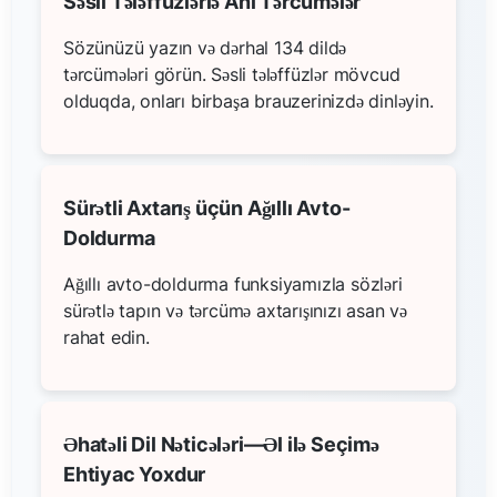
Səsli Tələffüzlərlə Ani Tərcümələr
Sözünüzü yazın və dərhal 134 dildə
tərcümələri görün. Səsli tələffüzlər mövcud
olduqda, onları birbaşa brauzerinizdə dinləyin.
Sürətli Axtarış üçün Ağıllı Avto-
Doldurma
Ağıllı avto-doldurma funksiyamızla sözləri
sürətlə tapın və tərcümə axtarışınızı asan və
rahat edin.
Əhatəli Dil Nəticələri—Əl ilə Seçimə
Ehtiyac Yoxdur