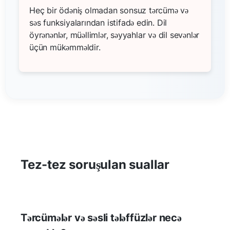
Heç bir ödəniş olmadan sonsuz tərcümə və
səs funksiyalarından istifadə edin. Dil
öyrənənlər, müəllimlər, səyyahlar və dil sevənlər
üçün mükəmməldir.
Tez-tez soruşulan suallar
Tərcümələr və səsli tələffüzlər necə