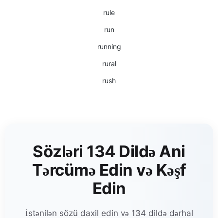
rule
run
running
rural
rush
Sözləri 134 Dildə Ani
Tərcümə Edin və Kəşf
Edin
İstənilən sözü daxil edin və 134 dildə dərhal