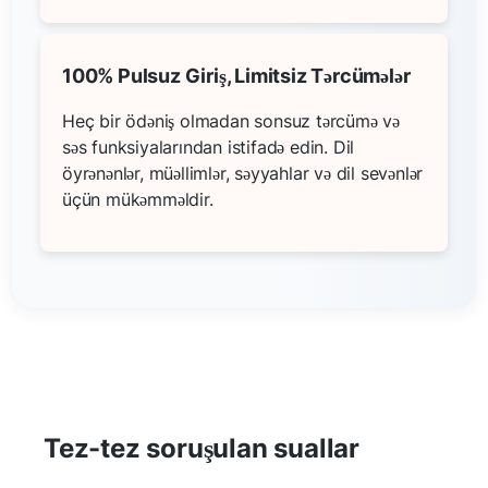
100% Pulsuz Giriş, Limitsiz Tərcümələr
Heç bir ödəniş olmadan sonsuz tərcümə və
səs funksiyalarından istifadə edin. Dil
öyrənənlər, müəllimlər, səyyahlar və dil sevənlər
üçün mükəmməldir.
Tez-tez soruşulan suallar