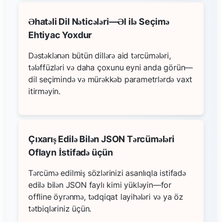
Əhatəli Dil Nəticələri—Əl ilə Seçimə
Ehtiyac Yoxdur
Dəstəklənən bütün dillərə aid tərcümələri,
tələffüzləri və daha çoxunu eyni anda görün—
dil seçimində və mürəkkəb parametrlərdə vaxt
itirməyin.
Çıxarış Edilə Bilən JSON Tərcümələri
Oflayn İstifadə üçün
Tərcümə edilmiş sözlərinizi asanlıqla istifadə
edilə bilən JSON faylı kimi yükləyin—for
offline öyrənmə, tədqiqat layihələri və ya öz
tətbiqləriniz üçün.