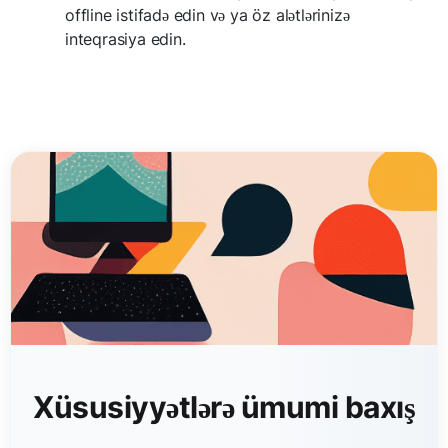
offline istifadə edin və ya öz alətlərinizə
inteqrasiya edin.
Xüsusiyyətlərə ümumi baxış