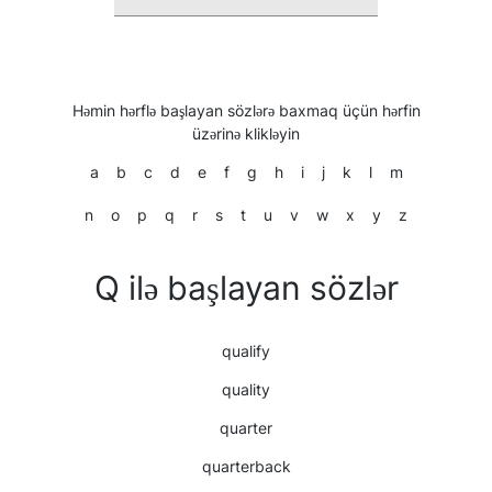
Həmin hərflə başlayan sözlərə baxmaq üçün hərfin
üzərinə klikləyin
a
b
c
d
e
f
g
h
i
j
k
l
m
n
o
p
q
r
s
t
u
v
w
x
y
z
Q ilə başlayan sözlər
qualify
quality
quarter
quarterback