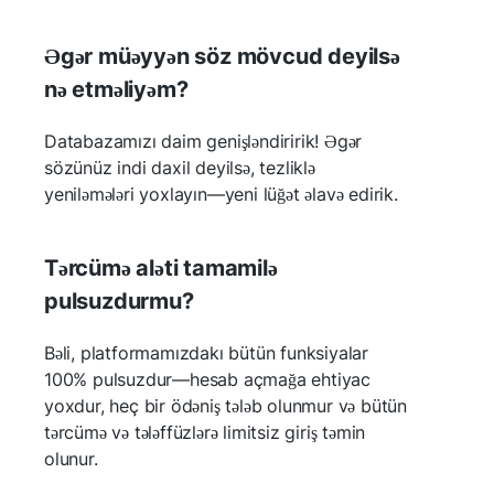
Əgər müəyyən söz mövcud deyilsə
nə etməliyəm?
Databazamızı daim genişləndiririk! Əgər
sözünüz indi daxil deyilsə, tezliklə
yeniləmələri yoxlayın—yeni lüğət əlavə edirik.
Tərcümə aləti tamamilə
pulsuzdurmu?
Bəli, platformamızdakı bütün funksiyalar
100% pulsuzdur—hesab açmağa ehtiyac
yoxdur, heç bir ödəniş tələb olunmur və bütün
tərcümə və tələffüzlərə limitsiz giriş təmin
olunur.