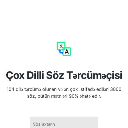
Çox Dilli Söz Tərcüməçisi
104 dilə tərcümə olunan və ən çox istifadə edilən 3000
söz, bütün mətnləri 90% əhatə edir.
Söz axtarın