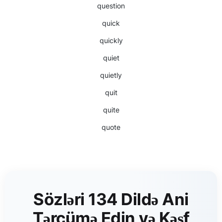
question
quick
quickly
quiet
quietly
quit
quite
quote
Sözləri 134 Dildə Ani
Tərcümə Edin və Kəşf