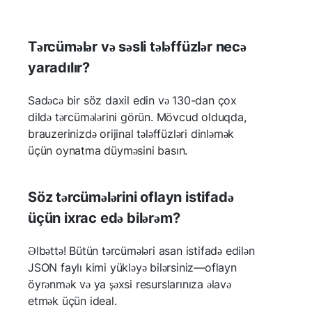
Tərcümələr və səsli tələffüzlər necə
yaradılır?
Sadəcə bir söz daxil edin və 130-dan çox
dildə tərcümələrini görün. Mövcud olduqda,
brauzerinizdə orijinal tələffüzləri dinləmək
üçün oynatma düyməsini basın.
Söz tərcümələrini oflayn istifadə
üçün ixrac edə bilərəm?
Əlbəttə! Bütün tərcümələri asan istifadə edilən
JSON faylı kimi yükləyə bilərsiniz—oflayn
öyrənmək və ya şəxsi resurslarınıza əlavə
etmək üçün ideal.