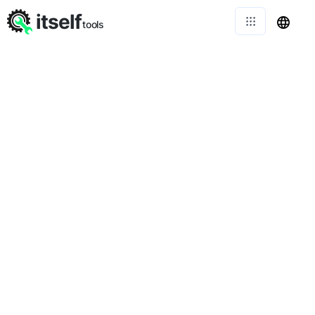
itself
tools