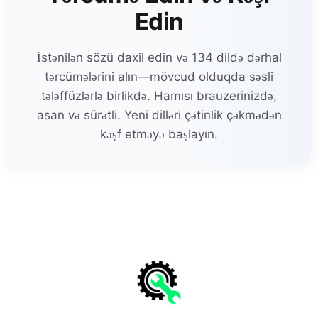
Edin
İstənilən sözü daxil edin və 134 dildə dərhal
tərcümələrini alın—mövcud olduqda səsli
tələffüzlərlə birlikdə. Hamısı brauzerinizdə,
asan və sürətli. Yeni dilləri çətinlik çəkmədən
kəşf etməyə başlayın.