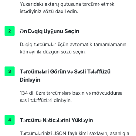
Yuxarıdakı axtarış qutusuna tərcümə etmək
istədiyiniz sözü daxil edin.
Ən Dəqiq Uyğunu Seçin
Dəqiq tərcümələr üçün avtomatik tamamlamanın
köməyi ilə düzgün sözü seçin.
Tərcümələri Görün və Səsli Tələffüzü
Dinləyin
134 dil üzrə tərcümələrə baxın və mövcuddursa
səsli tələffüzləri dinləyin.
Tərcümə Nəticələrini Yükləyin
Tərcümələrinizi JSON faylı kimi saxlayın, asanlıqla