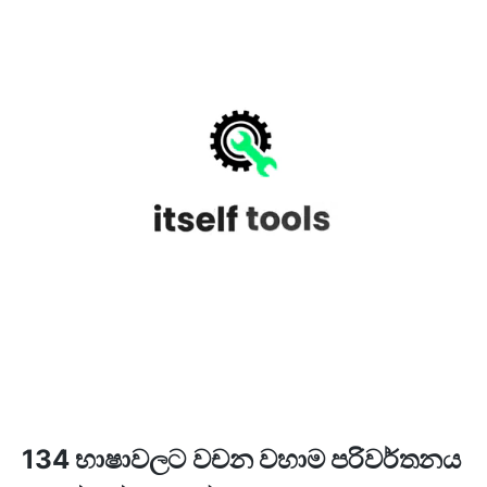
134 භාෂාවලට වචන වහාම පරිවර්තනය