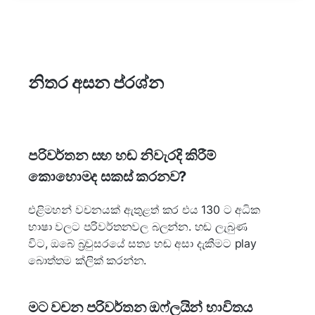
නිතර අසන ප්රශ්න
පරිවර්තන සහ හඬ නිවැරදි කිරීම්
කොහොමද සකස් කරනව?
එළිමහන් වචනයක් ඇතුළත් කර එය 130 ට අධික
භාෂා වලට පරිවර්තනවල බලන්න. හඬ ලැබුණ
විට, ඔබේ බ්‍රවුසරයේ සත්‍ය හඬ අසා දැකීමට play
බොත්තම ක්ලික් කරන්න.
මට වචන පරිවර්තන ඔෆ්ලයින් භාවිතය