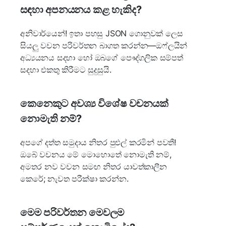
සඳහා අපනයනය කළ හැකිද?
අනිවාර්යෙන්! ඉතා පහසු JSON ගොනුවක් ලෙස
සියලු වචන පරිවර්තන බාගත කරන්න—ඔෆ්ලයින්
අධ්‍යයනය සදහා හෝ ඔබගේ පෞද්ගලික සම්පත්
සදහා එකතු කිරීමට සුදුසුයි.
කෙනෙකුට අවශ්‍ය විශේෂ වචනයක්
නොමැති නම්?
අපගේ දත්ත සමුදාය නිතර පුළුල් කරමින් පවතී!
ඔබේ වචනය මේ මොහොතේ නොමැති නම්,
අමතර නව වචන සමඟ නිතර යාවත්කාලීන
කෙරේ; නැවත පරීක්ෂා කරන්න.
මෙම පරිවර්තන මෙවලම