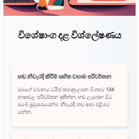
විශේෂාංග දළ විශ්ලේෂණය
හඬ නිවැරදි කිරීම් සහිත වහාම පරිවර්තන
ඔබගේ වචනය ටයිප් කරණු ලබන විගසම 134
භාෂාවල පරිවර්තන දකින්න. හඬ ලැබෙන විට
ඔබේ බ්‍රවුසරයෙන්ම නිවැරදි හඬ අසා එළියට
යන්න.