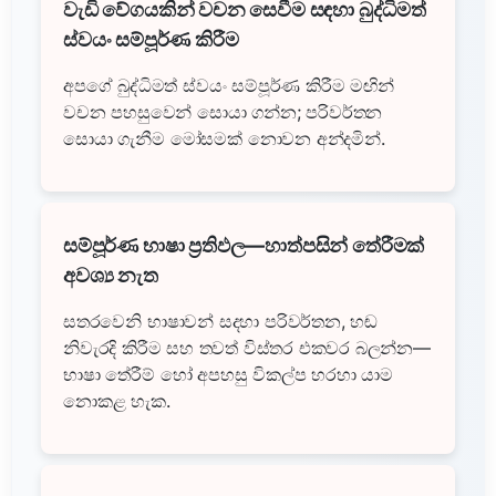
වැඩි වේගයකින් වචන සෙවීම සඳහා බුද්ධිමත්
ස්වයං සම්පූර්ණ කිරීම
අපගේ බුද්ධිමත් ස්වයං සම්පූර්ණ කිරීම මඟින්
වචන පහසුවෙන් සොයා ගන්න; පරිවර්තන
සොයා ගැනීම මෝසමක් නොවන අන්දමින්.
සම්පූර්ණ භාෂා ප්‍රතිඵල—හාත්පසින් තේරීමක්
අවශ්‍ය නැත
සතරවෙනි භාෂාවන් සදහා පරිවර්තන, හඬ
නිවැරදි කිරීම සහ තවත් විස්තර එකවර බලන්න—
භාෂා තේරීම් හෝ අපහසු විකල්ප හරහා යාම
නොකළ හැක.