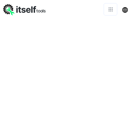
itself
tools