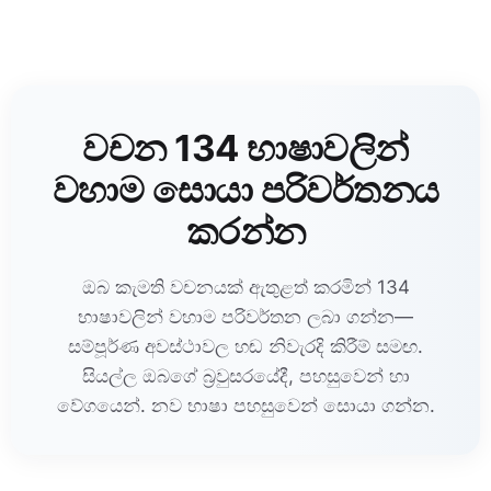
වචන 134 භාෂාවලින්
වහාම සොයා පරිවර්තනය
කරන්න
ඔබ කැමති වචනයක් ඇතුළත් කරමින් 134
භාෂාවලින් වහාම පරිවර්තන ලබා ගන්න—
සම්පූර්ණ අවස්ථාවල හඬ නිවැරදි කිරීම් සමඟ.
සියල්ල ඔබගේ බ්‍රවුසරයේදී, පහසුවෙන් හා
වේගයෙන්. නව භාෂා පහසුවෙන් සොයා ගන්න.