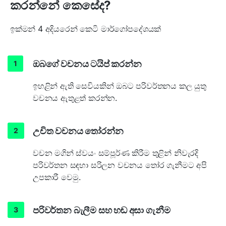
කරන්නේ කෙසේද?
ඉක්මන් 4 අදියරෙන් කෙටි මාර්ගෝපදේශයක්
ඔබගේ වචනය ටයිප් කරන්න
ඉහළින් ඇති සෙවියකින් ඔබට පරිවර්තනය කල යුතු
වචනය ඇතුළත් කරන්න.
උචිත වචනය තෝරන්න
වචන මගින් ස්වයං සම්පූර්ණ කිරීම තුළින් නිවැරදි
පරිවර්තන සඳහා සරිලන වචනය තෝර ගැනීමට අපි
උපකාරී වෙමු.
පරිවර්තන බැලීම සහ හඬ අසා ගැනීම