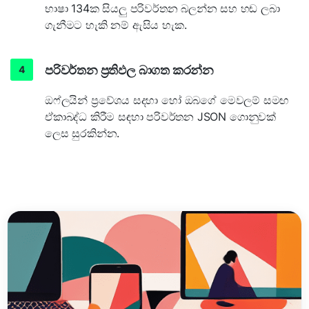
භාෂා 134ක සියලු පරිවර්තන බලන්න සහ හඬ ලබා
ගැනීමට හැකි නම් ඇසිය හැක.
පරිවර්තන ප්‍රතිඵල බාගත කරන්න
ඔෆ්ලයින් ප්‍රවේශය සදහා හෝ ඔබගේ මෙවලම් සමඟ
ඒකාබද්ධ කිරීම සඳහා පරිවර්තන JSON ගොනුවක්
ලෙස සුරකින්න.