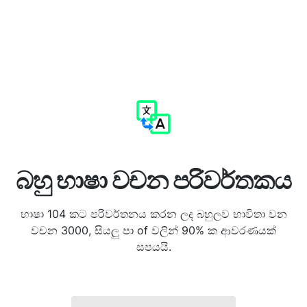
බහු භාෂා වචන පරිවර්තකය
භාෂා 104 කට පරිවර්තනය කරන ලද බහුලව භාවිතා වන
වචන 3000, සියලු පා of වලින් 90% ක ආවරණයක්
සපයයි.