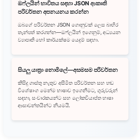
ඔෆ්ලයින් භාවිතය සඳහා JSON ආකෘති
පරිවර්තන අපනයනය කරන්න
ඔබගේ පරිවර්තන JSON ගොනුවක් ලෙස බාහිර
තැන්පත් කරගන්න—ඔෆ්ලයින් ඉගෙනුම්, අධ්‍යයන
ව්‍යාපෘති හෝ කාර්යක්ෂම යෙදුම් සඳහා.
සියලු යාත්‍රා නොමිලේ—අසමසම පරිවර්තන
කිසිදු ගාස්තු නැතුව අසීමිත පරිවර්තන සහ හඬ
විශේෂාංග මෙන්ම භාෂාව ඉගෙනීමට, ගුරුවරුන්
සඳහා, සංචාරකයන්ට සහ ලෝකවි‍යාප්ත භාෂා
ආසාවන්තයින්ට නියමයි.