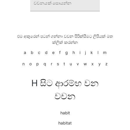
වචනයක් සොයන්න
එම අකුරෙන් පටන් ගන්නා වචන පිරික්සීමට ලිපියක් මත
ක්ලික් කරන්න
a
b
c
d
e
f
g
h
i
j
k
l
m
n
o
p
q
r
s
t
u
v
w
x
y
z
H සිට ආරම්භ වන
වචන
habit
habitat