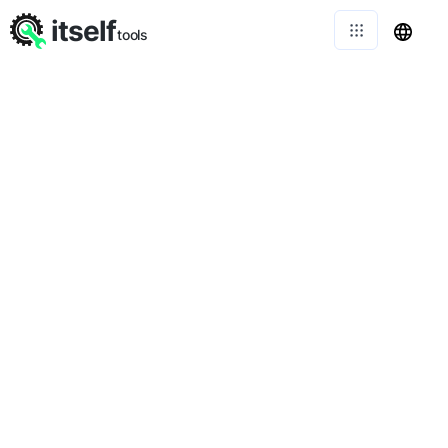
itself
tools