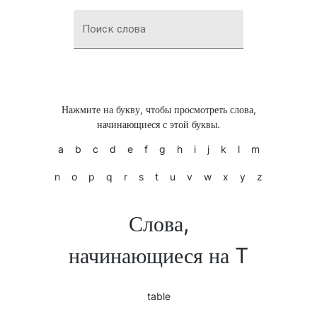
Поиск слова
Нажмите на букву, чтобы просмотреть слова,
начинающиеся с этой буквы.
a
b
c
d
e
f
g
h
i
j
k
l
m
n
o
p
q
r
s
t
u
v
w
x
y
z
Слова,
начинающиеся на T
table