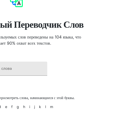
ый Переводчик Слов
льзуемых слов переведены на 104 языка, что
ает 90% охват всех текстов.
 слова
просмотреть слова, начинающиеся с этой буквы.
d
e
f
g
h
i
j
k
l
m