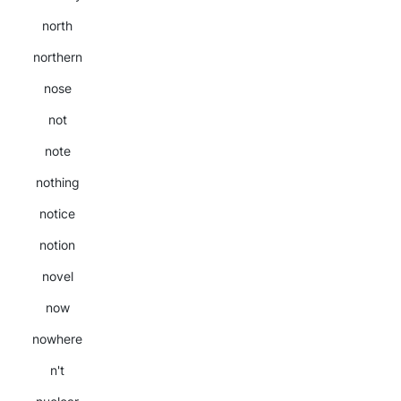
north
northern
nose
not
note
nothing
notice
notion
novel
now
nowhere
n't