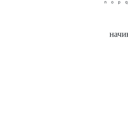
n
o
p
q
начи