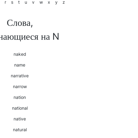
r
s
t
u
v
w
x
y
z
Слова,
нающиеся на N
naked
name
narrative
narrow
nation
national
native
natural