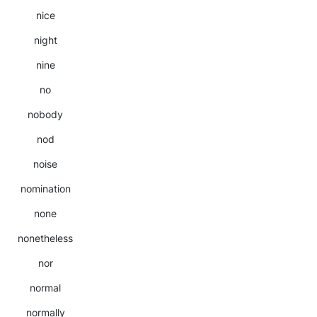
nice
night
nine
no
nobody
nod
noise
nomination
none
nonetheless
nor
normal
normally