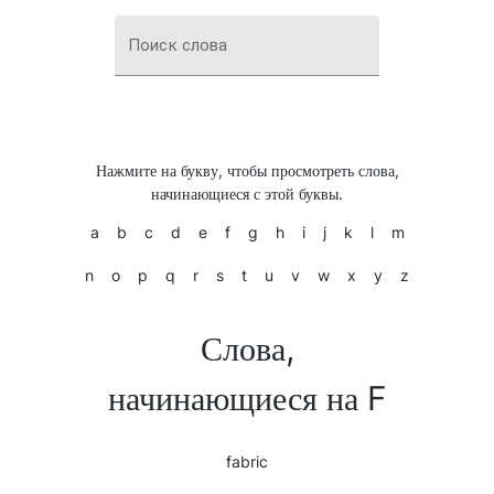
Поиск слова
Нажмите на букву, чтобы просмотреть слова,
начинающиеся с этой буквы.
a
b
c
d
e
f
g
h
i
j
k
l
m
n
o
p
q
r
s
t
u
v
w
x
y
z
Слова,
начинающиеся на F
fabric