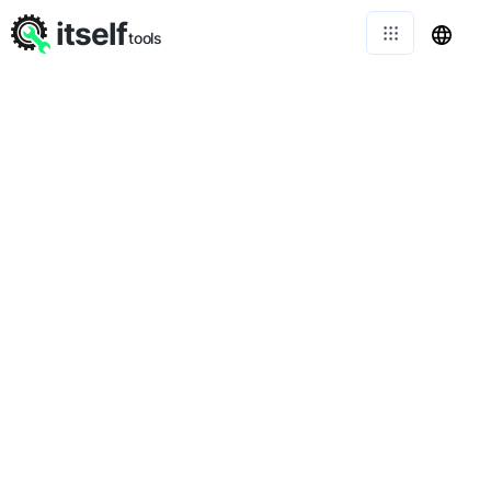
itself
tools