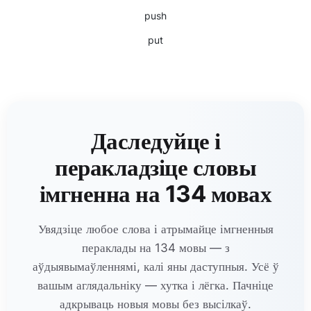
push
put
Даследуйце і
перакладзіце словы
імгненна на 134 мовах
Увядзіце любое слова і атрымайце імгненныя
пераклады на 134 мовы — з
аўдыявымаўленнямі, калі яны даступныя. Усё ў
вашым аглядальніку — хутка і лёгка. Пачніце
адкрываць новыя мовы без высілкаў.