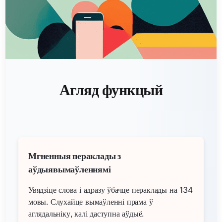
Агляд функцый
Мгненныя пераклады з
аўдыявымаўленнямі
Увядзіце слова і адразу ўбачце пераклады на 134
мовы. Слухайце вымаўленні прама ў
аглядальніку, калі даступна аўдыё.