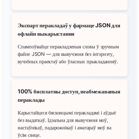
Экспарт перакладаў у фармаце JSON для
офлайн выкарыстання
Спампоўвайце перакладзеныя словы ў зручным
файле JSON — для вывучэння без інтэрнэту,
вучэбных праектаў або ўласных прыкладанняў.
100% бясплатны доступ, неабмежаваныя
пераклады
Карыстайцеся бясконцымі перакладамі і аўдыё
без выдаткаў. Ідэальна для вывучэння моў,
настаўнікаў, падарожнікаў і аматараў моў ва
ўсім свеце.