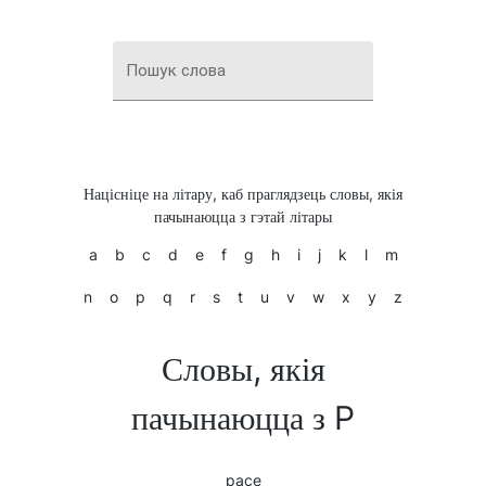
Пошук слова
Націсніце на літару, каб праглядзець словы, якія
пачынаюцца з гэтай літары
a
b
c
d
e
f
g
h
i
j
k
l
m
n
o
p
q
r
s
t
u
v
w
x
y
z
Словы, якія
пачынаюцца з P
pace