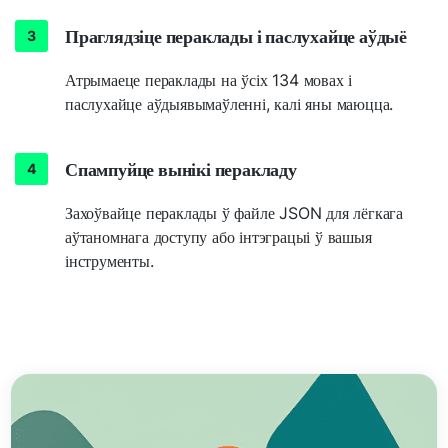
Праглядзіце пераклады і паслухайце аўдыё
Атрымаеце пераклады на ўсіх 134 мовах і
паслухайце аўдыявымаўленні, калі яны маюцца.
Спампуйце вынікі перакладу
Захоўвайце пераклады ў файле JSON для лёгкага
аўтаномнага доступу або інтэграцыі ў вашыя
інструменты.