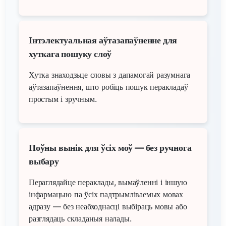
Інтэлектуальная аўтазапаўненне для
хуткага пошуку слоў
Хутка знаходзьце словы з дапамогай разумнага
аўтазапаўнення, што робіць пошук перакладаў
простым і зручным.
Поўны вынік для ўсіх моў — без ручнога
выбару
Пераглядайце пераклады, вымаўленні і іншую
інфармацыю па ўсіх падтрымліваемых мовах
адразу — без неабходнасці выбіраць мовы або
разглядаць складаныя налады.