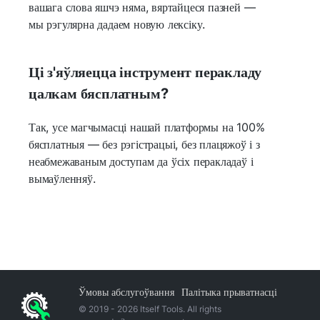
вашага слова яшчэ няма, вяртайцеся пазней —
мы рэгулярна дадаем новую лексіку.
Ці з'яўляецца інструмент перакладу
цалкам бясплатным?
Так, усе магчымасці нашай платформы на 100%
бясплатныя — без рэгістрацыі, без плацяжоў і з
неабмежаваным доступам да ўсіх перакладаў і
вымаўленняў.
Ўмовы абслугоўвання
Палітыка прыватнасці
© 2019 -
2026
Itself Tools. All rights