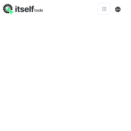
itself
tools