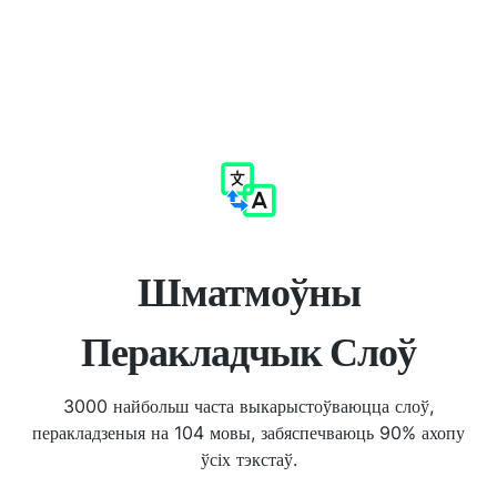
Шматмоўны
Перакладчык Слоў
3000 найбольш часта выкарыстоўваюцца слоў,
перакладзеныя на 104 мовы, забяспечваюць 90% ахопу
ўсіх тэкстаў.