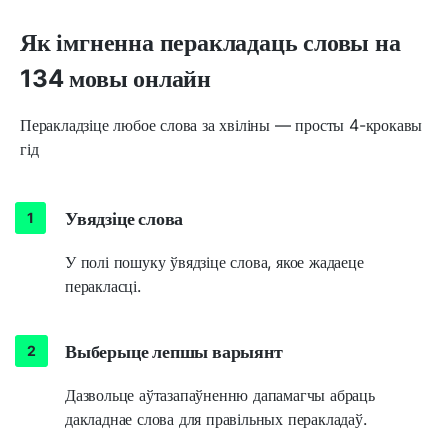
Як імгненна перакладаць словы на
134 мовы онлайн
Перакладзіце любое слова за хвіліны — просты 4-крокавы
гід
Увядзіце слова
У полі пошуку ўвядзіце слова, якое жадаеце
перакласці.
Выберыце лепшы варыянт
Дазвольце аўтазапаўненню дапамагчы абраць
дакладнае слова для правільных перакладаў.