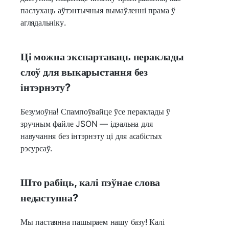
паслухаць аўтэнтычныя вымаўленні прама ў
аглядальніку.
Ці можна экспартаваць пераклады
слоў для выкарыстання без
інтэрнэту?
Безумоўна! Спампоўвайце ўсе пераклады ў
зручным файле JSON — ідэальна для
навучання без інтэрнэту ці для асабістых
рэсурсаў.
Што рабіць, калі пэўнае слова
недаступна?
Мы пастаянна пашыраем нашу базу! Калі