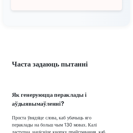
Часта задаюць пытанні
Як генеруюцца пераклады і
аўдыявымаўленні?
Проста ўвядзіце слова, каб убачыць яго
пераклады на больш чым 130 мовах. Калі
даступна, націсніце кнопку прайгравання, каб