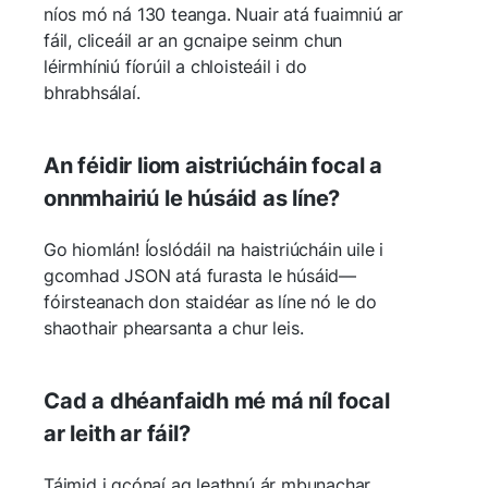
níos mó ná 130 teanga. Nuair atá fuaimniú ar
fáil, cliceáil ar an gcnaipe seinm chun
léirmhíniú fíorúil a chloisteáil i do
bhrabhsálaí.
An féidir liom aistriúcháin focal a
onnmhairiú le húsáid as líne?
Go hiomlán! Íoslódáil na haistriúcháin uile i
gcomhad JSON atá furasta le húsáid—
fóirsteanach don staidéar as líne nó le do
shaothair phearsanta a chur leis.
Cad a dhéanfaidh mé má níl focal
ar leith ar fáil?
Táimid i gcónaí ag leathnú ár mbunachar