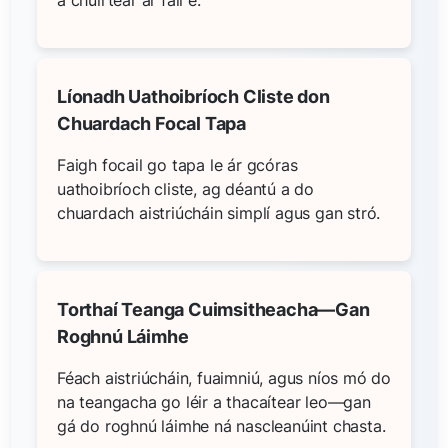
Líonadh Uathoibríoch Cliste don
Chuardach Focal Tapa
Faigh focail go tapa le ár gcóras
uathoibríoch cliste, ag déantú a do
chuardach aistriúcháin simplí agus gan stró.
Torthaí Teanga Cuimsitheacha—Gan
Roghnú Láimhe
Féach aistriúcháin, fuaimniú, agus níos mó do
na teangacha go léir a thacaítear leo—gan
gá do roghnú láimhe ná nascleanúint chasta.