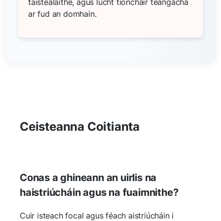
taistealaithe, agus lucht tionchair teangacha
ar fud an domhain.
Ceisteanna Coitianta
Conas a ghineann an uirlis na
haistriúcháin agus na fuaimnithe?
Cuir isteach focal agus féach aistriúcháin i