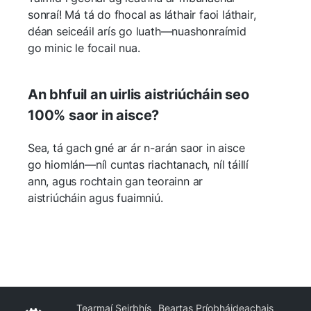
sonraí! Má tá do fhocal as láthair faoi láthair,
déan seiceáil arís go luath—nuashonraímid
go minic le focail nua.
An bhfuil an uirlis aistriúcháin seo
100% saor in aisce?
Sea, tá gach gné ar ár n-arán saor in aisce
go hiomlán—níl cuntas riachtanach, níl táillí
ann, agus rochtain gan teorainn ar
aistriúcháin agus fuaimniú.
Tearmaí Seirbhís
Beartas Príobháideachais