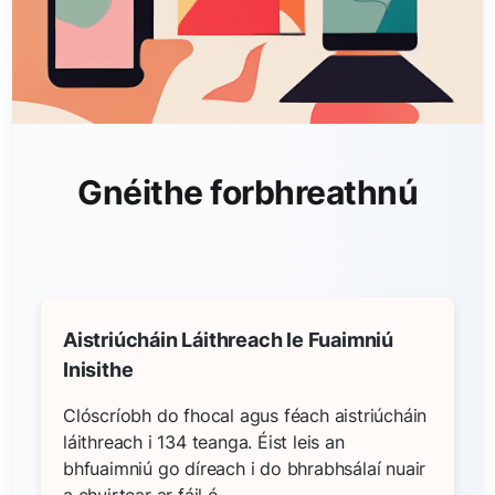
Gnéithe forbhreathnú
Aistriúcháin Láithreach le Fuaimniú
Inisithe
Clóscríobh do fhocal agus féach aistriúcháin
láithreach i 134 teanga. Éist leis an
bhfuaimniú go díreach i do bhrabhsálaí nuair
a chuirtear ar fáil é.