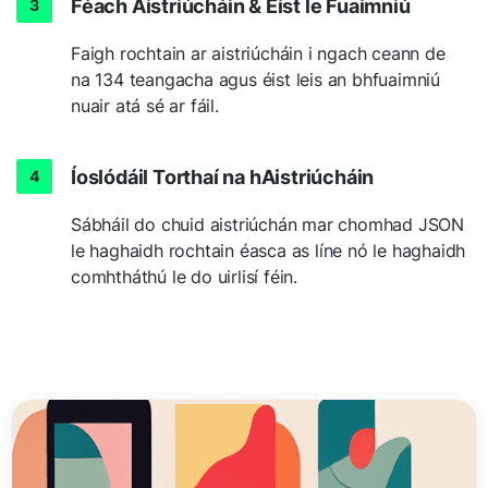
Féach Aistriúcháin & Éist le Fuaimniú
Faigh rochtain ar aistriúcháin i ngach ceann de
na 134 teangacha agus éist leis an bhfuaimniú
nuair atá sé ar fáil.
Íoslódáil Torthaí na hAistriúcháin
Sábháil do chuid aistriúchán mar chomhad JSON
le haghaidh rochtain éasca as líne nó le haghaidh
comhtháthú le do uirlisí féin.