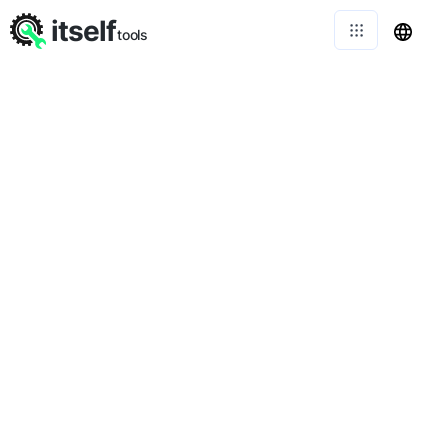
itself
tools