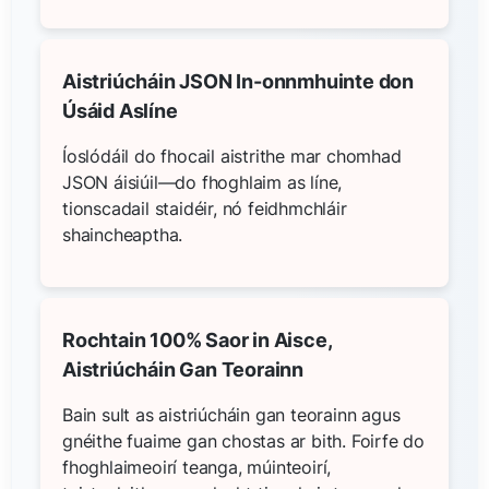
Aistriúcháin JSON In-onnmhuinte don
Úsáid Aslíne
Íoslódáil do fhocail aistrithe mar chomhad
JSON áisiúil—do fhoghlaim as líne,
tionscadail staidéir, nó feidhmchláir
shaincheaptha.
Rochtain 100% Saor in Aisce,
Aistriúcháin Gan Teorainn
Bain sult as aistriúcháin gan teorainn agus
gnéithe fuaime gan chostas ar bith. Foirfe do
fhoghlaimeoirí teanga, múinteoirí,