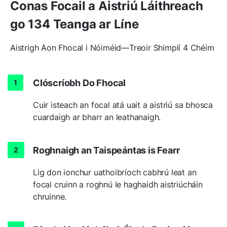
Conas Focail a Aistriú Láithreach
go 134 Teanga ar Líne
Aistrigh Aon Fhocal i Nóiméid—Treoir Shimplí 4 Chéim
Clóscríobh Do Fhocal
Cuir isteach an focal atá uait a aistriú sa bhosca
cuardaigh ar bharr an leathanaigh.
Roghnaigh an Taispeántas is Fearr
Lig don ionchur uathoibríoch cabhrú leat an
focal cruinn a roghnú le haghaidh aistriúcháin
chruinne.