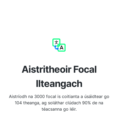
Aistritheoir Focal
Ilteangach
Aistríodh na 3000 focal is coitianta a úsáidtear go
104 theanga, ag soláthar clúdach 90% de na
téacsanna go léir.