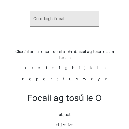
Cuardaigh focal
Cliceáil ar litir chun focail a bhrabhsáil ag tosú leis an
litir sin
a
b
c
d
e
f
g
h
i
j
k
l
m
n
o
p
q
r
s
t
u
v
w
x
y
z
Focail ag tosú le O
object
objective