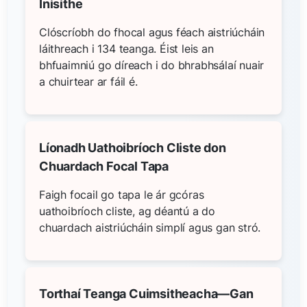
Inisithe
Clóscríobh do fhocal agus féach aistriúcháin
láithreach i 134 teanga. Éist leis an
bhfuaimniú go díreach i do bhrabhsálaí nuair
a chuirtear ar fáil é.
Líonadh Uathoibríoch Cliste don
Chuardach Focal Tapa
Faigh focail go tapa le ár gcóras
uathoibríoch cliste, ag déantú a do
chuardach aistriúcháin simplí agus gan stró.
Torthaí Teanga Cuimsitheacha—Gan