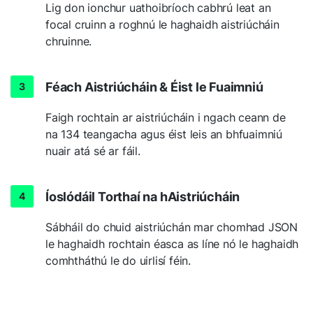
Lig don ionchur uathoibríoch cabhrú leat an
focal cruinn a roghnú le haghaidh aistriúcháin
chruinne.
Féach Aistriúcháin & Éist le Fuaimniú
Faigh rochtain ar aistriúcháin i ngach ceann de
na 134 teangacha agus éist leis an bhfuaimniú
nuair atá sé ar fáil.
Íoslódáil Torthaí na hAistriúcháin
Sábháil do chuid aistriúchán mar chomhad JSON
le haghaidh rochtain éasca as líne nó le haghaidh
comhtháthú le do uirlisí féin.