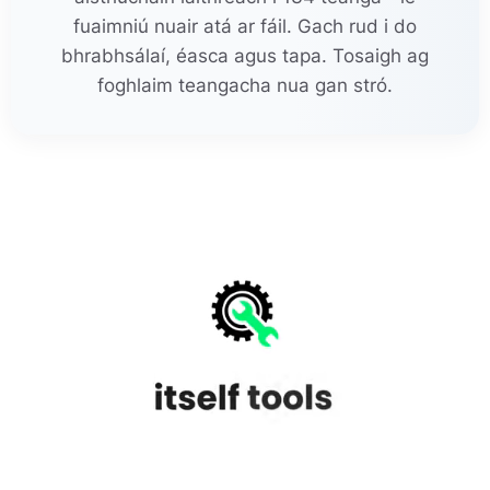
fuaimniú nuair atá ar fáil. Gach rud i do
bhrabhsálaí, éasca agus tapa. Tosaigh ag
foghlaim teangacha nua gan stró.