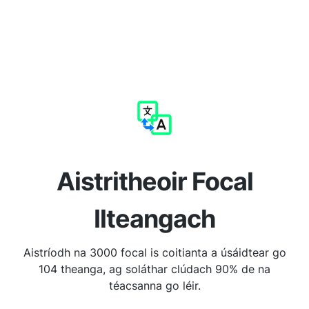
Aistritheoir Focal
Ilteangach
Aistríodh na 3000 focal is coitianta a úsáidtear go
104 theanga, ag soláthar clúdach 90% de na
téacsanna go léir.