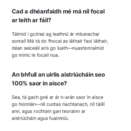
Cad a dhéanfaidh mé má níl focal
ar leith ar fáil?
Táimid i gcónaí ag leathnú ár mbunachar
sonraí! Má tá do fhocal as láthair faoi láthair,
déan seiceáil arís go luath—nuashonraímid
go minic le focail nua.
An bhfuil an uirlis aistriúcháin seo
100% saor in aisce?
Sea, tá gach gné ar ár n-arán saor in aisce
go hiomlán—níl cuntas riachtanach, níl táillí
ann, agus rochtain gan teorainn ar
aistriúcháin agus fuaimniú.