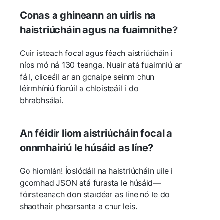
Conas a ghineann an uirlis na
haistriúcháin agus na fuaimnithe?
Cuir isteach focal agus féach aistriúcháin i
níos mó ná 130 teanga. Nuair atá fuaimniú ar
fáil, cliceáil ar an gcnaipe seinm chun
léirmhíniú fíorúil a chloisteáil i do
bhrabhsálaí.
An féidir liom aistriúcháin focal a
onnmhairiú le húsáid as líne?
Go hiomlán! Íoslódáil na haistriúcháin uile i
gcomhad JSON atá furasta le húsáid—
fóirsteanach don staidéar as líne nó le do
shaothair phearsanta a chur leis.