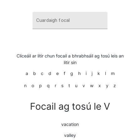
Cuardaigh focal
Cliceáil ar litir chun focail a bhrabhsáil ag tosú leis an
litir sin
a
b
c
d
e
f
g
h
i
j
k
l
m
n
o
p
q
r
s
t
u
v
w
x
y
z
Focail ag tosú le V
vacation
valley