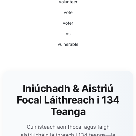
volunteer
vote
voter
vs
vulnerable
Iniúchadh & Aistriú
Focal Láithreach i 134
Teanga
Cuir isteach aon fhocal agus faigh
aistriúcháin láithreach i 134 teanga—le