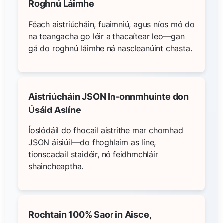
Roghnú Láimhe
Féach aistriúcháin, fuaimniú, agus níos mó do
na teangacha go léir a thacaítear leo—gan
gá do roghnú láimhe ná nascleanúint chasta.
Aistriúcháin JSON In-onnmhuinte don
Úsáid Aslíne
Íoslódáil do fhocail aistrithe mar chomhad
JSON áisiúil—do fhoghlaim as líne,
tionscadail staidéir, nó feidhmchláir
shaincheaptha.
Rochtain 100% Saor in Aisce,