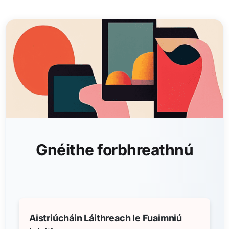
Gnéithe forbhreathnú
Aistriúcháin Láithreach le Fuaimniú