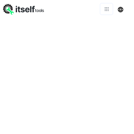
itself
tools