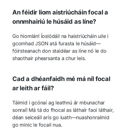
An féidir liom aistriúcháin focal a
onnmhairiú le húsáid as líne?
Go hiomlán! Íoslódáil na haistriúcháin uile i
gcomhad JSON atá furasta le húsáid—
fóirsteanach don staidéar as líne nó le do
shaothair phearsanta a chur leis.
Cad a dhéanfaidh mé má níl focal
ar leith ar fáil?
Táimid i gcónaí ag leathnú ár mbunachar
sonraí! Má tá do fhocal as láthair faoi láthair,
déan seiceáil arís go luath—nuashonraímid
go minic le focail nua.