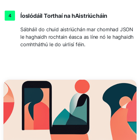
Íoslódáil Torthaí na hAistriúcháin
Sábháil do chuid aistriúchán mar chomhad JSON
le haghaidh rochtain éasca as líne nó le haghaidh
comhtháthú le do uirlisí féin.