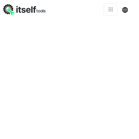
itself
tools