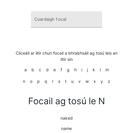
Cuardaigh focal
Cliceáil ar litir chun focail a bhrabhsáil ag tosú leis an
litir sin
a
b
c
d
e
f
g
h
i
j
k
l
m
n
o
p
q
r
s
t
u
v
w
x
y
z
Focail ag tosú le N
naked
name