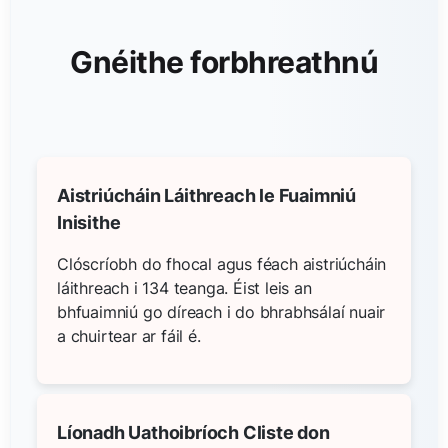
Gnéithe forbhreathnú
Aistriúcháin Láithreach le Fuaimniú
Inisithe
Clóscríobh do fhocal agus féach aistriúcháin
láithreach i 134 teanga. Éist leis an
bhfuaimniú go díreach i do bhrabhsálaí nuair
a chuirtear ar fáil é.
Líonadh Uathoibríoch Cliste don