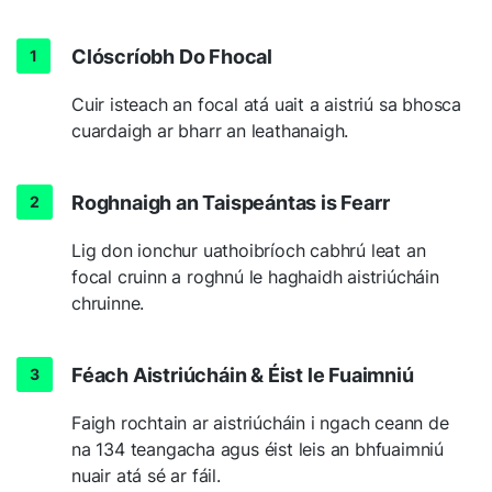
Clóscríobh Do Fhocal
Cuir isteach an focal atá uait a aistriú sa bhosca
cuardaigh ar bharr an leathanaigh.
Roghnaigh an Taispeántas is Fearr
Lig don ionchur uathoibríoch cabhrú leat an
focal cruinn a roghnú le haghaidh aistriúcháin
chruinne.
Féach Aistriúcháin & Éist le Fuaimniú
Faigh rochtain ar aistriúcháin i ngach ceann de
na 134 teangacha agus éist leis an bhfuaimniú
nuair atá sé ar fáil.