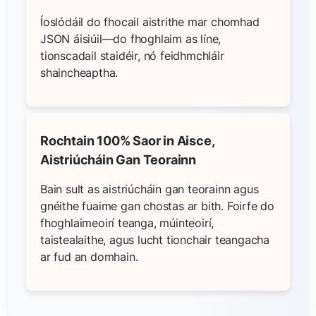
Íoslódáil do fhocail aistrithe mar chomhad
JSON áisiúil—do fhoghlaim as líne,
tionscadail staidéir, nó feidhmchláir
shaincheaptha.
Rochtain 100% Saor in Aisce,
Aistriúcháin Gan Teorainn
Bain sult as aistriúcháin gan teorainn agus
gnéithe fuaime gan chostas ar bith. Foirfe do
fhoghlaimeoirí teanga, múinteoirí,
taistealaithe, agus lucht tionchair teangacha
ar fud an domhain.