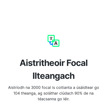
Aistritheoir Focal
Ilteangach
Aistríodh na 3000 focal is coitianta a úsáidtear go
104 theanga, ag soláthar clúdach 90% de na
téacsanna go léir.