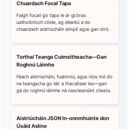
Chuardach Focal Tapa
Faigh focail go tapa le ár gcóras
uathoibríoch cliste, ag déantú a do
chuardach aistriúcháin simplí agus gan stró.
Torthaí Teanga Cuimsitheacha—Gan
Roghnú Láimhe
Féach aistriúcháin, fuaimniú, agus níos mó do
na teangacha go léir a thacaítear leo—gan
gá do roghnú láimhe ná nascleanúint chasta.
Aistriúcháin JSON In-onnmhuinte don
Úsáid Aslíne