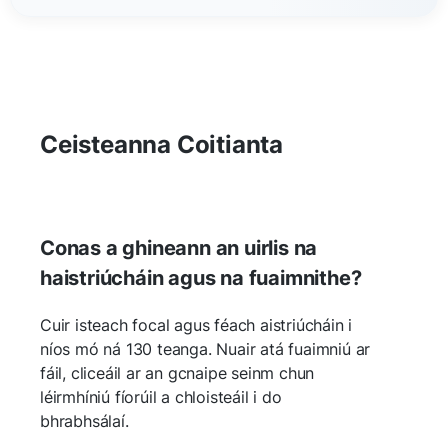
Ceisteanna Coitianta
Conas a ghineann an uirlis na
haistriúcháin agus na fuaimnithe?
Cuir isteach focal agus féach aistriúcháin i
níos mó ná 130 teanga. Nuair atá fuaimniú ar
fáil, cliceáil ar an gcnaipe seinm chun
léirmhíniú fíorúil a chloisteáil i do
bhrabhsálaí.