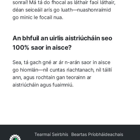
sonraí! Má tá do fhocal as láthair faoi láthair,
déan seiceáil arís go luath—nuashonraímid
go minic le focail nua.
An bhfuil an uirlis aistriúcháin seo
100% saor in aisce?
Sea, tá gach gné ar ár n-arán saor in aisce
go hiomlán—níl cuntas riachtanach, níl táillí
ann, agus rochtain gan teorainn ar
aistriúcháin agus fuaimniú.
Tearmaí Seirbhís
Beartas Príobháideachais