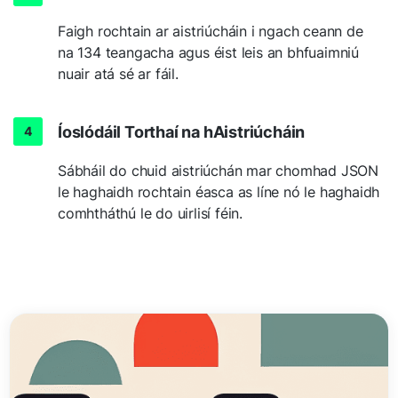
Faigh rochtain ar aistriúcháin i ngach ceann de
na 134 teangacha agus éist leis an bhfuaimniú
nuair atá sé ar fáil.
Íoslódáil Torthaí na hAistriúcháin
Sábháil do chuid aistriúchán mar chomhad JSON
le haghaidh rochtain éasca as líne nó le haghaidh
comhtháthú le do uirlisí féin.