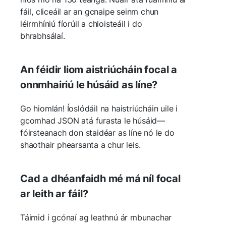
fáil, cliceáil ar an gcnaipe seinm chun
léirmhíniú fíorúil a chloisteáil i do
bhrabhsálaí.
An féidir liom aistriúcháin focal a
onnmhairiú le húsáid as líne?
Go hiomlán! Íoslódáil na haistriúcháin uile i
gcomhad JSON atá furasta le húsáid—
fóirsteanach don staidéar as líne nó le do
shaothair phearsanta a chur leis.
Cad a dhéanfaidh mé má níl focal
ar leith ar fáil?
Táimid i gcónaí ag leathnú ár mbunachar