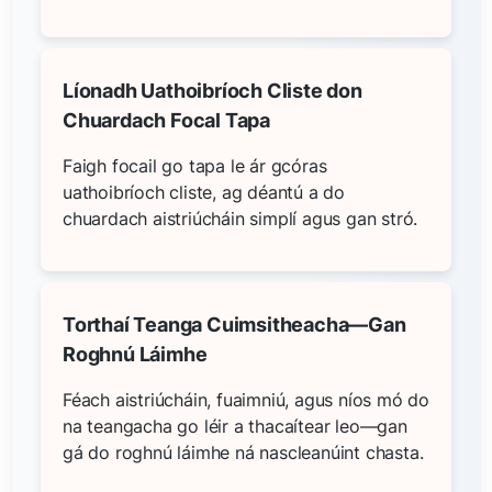
Líonadh Uathoibríoch Cliste don
Chuardach Focal Tapa
Faigh focail go tapa le ár gcóras
uathoibríoch cliste, ag déantú a do
chuardach aistriúcháin simplí agus gan stró.
Torthaí Teanga Cuimsitheacha—Gan
Roghnú Láimhe
Féach aistriúcháin, fuaimniú, agus níos mó do
na teangacha go léir a thacaítear leo—gan
gá do roghnú láimhe ná nascleanúint chasta.