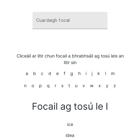
Cuardaigh focal
Cliceáil ar litir chun focail a bhrabhsáil ag tosú leis an
litir sin
a
b
c
d
e
f
g
h
i
j
k
l
m
n
o
p
q
r
s
t
u
v
w
x
y
z
Focail ag tosú le I
ice
idea