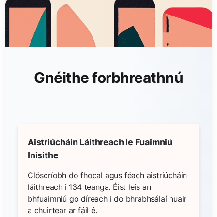
Gnéithe forbhreathnú
Aistriúcháin Láithreach le Fuaimniú
Inisithe
Clóscríobh do fhocal agus féach aistriúcháin
láithreach i 134 teanga. Éist leis an
bhfuaimniú go díreach i do bhrabhsálaí nuair
a chuirtear ar fáil é.