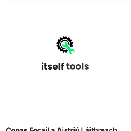
Conas Focail a Aistriú Láithreach