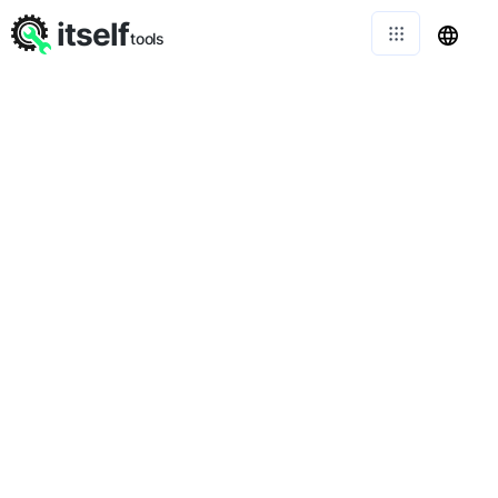
itself
tools