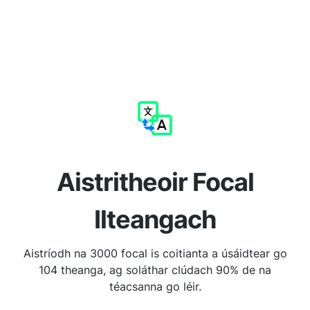
Aistritheoir Focal
Ilteangach
Aistríodh na 3000 focal is coitianta a úsáidtear go
104 theanga, ag soláthar clúdach 90% de na
téacsanna go léir.