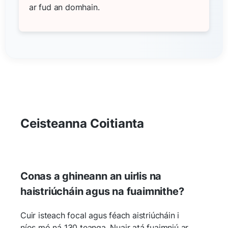
ar fud an domhain.
Ceisteanna Coitianta
Conas a ghineann an uirlis na
haistriúcháin agus na fuaimnithe?
Cuir isteach focal agus féach aistriúcháin i
níos mó ná 130 teanga. Nuair atá fuaimniú ar