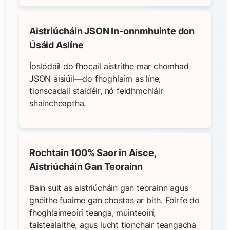
Aistriúcháin JSON In-onnmhuinte don
Úsáid Aslíne
Íoslódáil do fhocail aistrithe mar chomhad
JSON áisiúil—do fhoghlaim as líne,
tionscadail staidéir, nó feidhmchláir
shaincheaptha.
Rochtain 100% Saor in Aisce,
Aistriúcháin Gan Teorainn
Bain sult as aistriúcháin gan teorainn agus
gnéithe fuaime gan chostas ar bith. Foirfe do
fhoghlaimeoirí teanga, múinteoirí,
taistealaithe, agus lucht tionchair teangacha