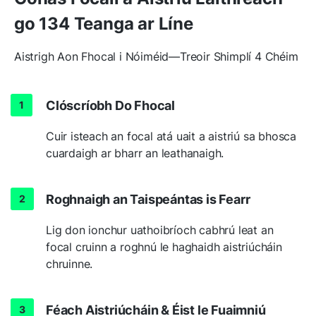
go 134 Teanga ar Líne
Aistrigh Aon Fhocal i Nóiméid—Treoir Shimplí 4 Chéim
Clóscríobh Do Fhocal
Cuir isteach an focal atá uait a aistriú sa bhosca
cuardaigh ar bharr an leathanaigh.
Roghnaigh an Taispeántas is Fearr
Lig don ionchur uathoibríoch cabhrú leat an
focal cruinn a roghnú le haghaidh aistriúcháin
chruinne.
Féach Aistriúcháin & Éist le Fuaimniú