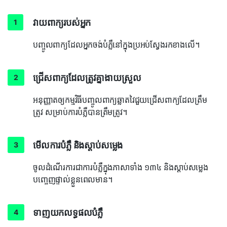
វាយពាក្យរបស់អ្នក
បញ្ចូលពាក្យដែលអ្នកចង់បំភ្លឺនៅក្នុងប្រអប់ស្វែងរកខាងលើ។
ជ្រើសពាក្យដែលត្រូវគ្នាងាយស្រួល
អនុញ្ញាតឲ្យកម្មវិធីបញ្ចូលពាក្យឆ្លាតវៃជួយជ្រើសពាក្យដែលត្រឹម
ត្រូវ សម្រាប់ការបំភ្លឺបានត្រឹមត្រូវ។
មើលការបំភ្លឺ និងស្ដាប់សម្លេង
ចូលដំណើរការជាការបំភ្លឺក្នុងភាសាទាំង ១៣៤ និងស្ដាប់សម្លេង
បញ្ចេញផ្ទាល់ខ្លួនពេលមាន។
ទាញយកលទ្ធផលបំភ្លឺ