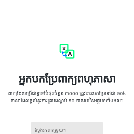
អ្នកបកប្រែពាក្យពហុភាសា
ពាក្យដែលប្រើជាទូទៅបំផុតចំនួន ៣០០០ ត្រូវបានបកប្រែទៅជា ១០៤
ភាសាដែលផ្តល់នូវការគ្របដណ្ដប់ ៩០ ភាគរយនៃអត្ថបទទាំងអស់។
ស្វែងរកពាក្យមួយ។