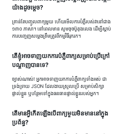
យ៉ាងដូចម្តេច?
គ្រាន់តែបញ្ចូលពាក្យមួយ ហើយមើលការបំភ្លឺរបស់វានៅជាង
១៣០ ភាសា។ នៅពេលមាន សូមចុចប៊ូតុងលេង ដើម្បីស្ដាប់
ការបញ្ចេញសម្លេងត្រឹមត្រូវពីកម្មវិធីរុករក។
តើខ្ញុំអាចទាញយកការបំភ្លឺពាក្យសម្រាប់ប្រើក្រៅ
បណ្ដាញបានទេ?
ច្បាស់ណាស់! អ្នកអាចទាញយកការបំភ្លឺពាក្យទាំងអស់ ជា
ទ្រង់ទ្រាយ JSON ដែលងាយស្រួលប្រើ សម្រាប់សិក្សា
ផ្ទាល់ខ្លួន ឬបន្ថែមទៅក្នុងធនធានផ្ទាល់ខ្លួនរបស់អ្នក។
តើមានអ្វីកើតឡើងបើពាក្យមួយមិនមាននៅក្នុង
ប្រព័ន្ធ?