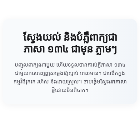
ស្វែងយល់ និងបំភ្លឺពាក្យជា
ភាសា ១៣៤ ជាមុន ភ្លាមៗ
បញ្ចូលពាក្យណាមួយ ហើយទទួលបានការបំភ្លឺភាសា ១៣៤
ជាមួយការបញ្ចេញសម្លេងឱ្យស្ដាប់ ពេលមាន។ ជាលើកក្នុង
កម្មវិធីរុករក រហ័ស និងងាយស្រួល។ ចាប់ផ្តើមស្វែងរកភាសា
ថ្មីដោយមិនពិបាក។