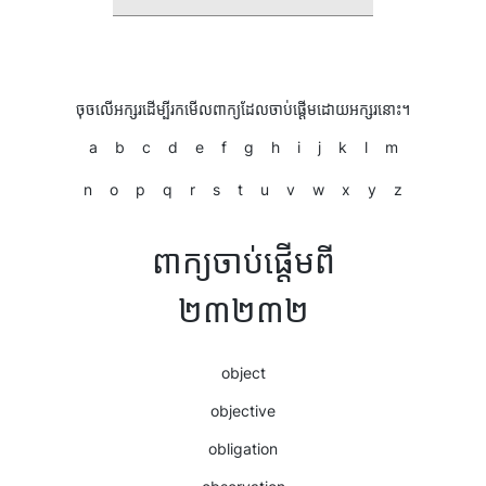
ចុចលើអក្សរដើម្បីរកមើលពាក្យដែលចាប់ផ្តើមដោយអក្សរនោះ។
a
b
c
d
e
f
g
h
i
j
k
l
m
n
o
p
q
r
s
t
u
v
w
x
y
z
ពាក្យចាប់ផ្តើមពី
២៣២៣២
object
objective
obligation