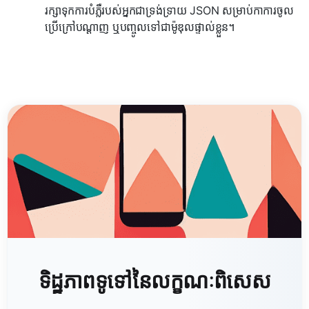
រក្សាទុកការបំភ្លឺរបស់អ្នកជាទ្រង់ទ្រាយ JSON សម្រាប់កាការចូល
ប្រើក្រៅបណ្ដាញ ឬបញ្ចូលទៅជាម៉ូឌុលផ្ទាល់ខ្លួន។
ទិដ្ឋភាពទូទៅនៃលក្ខណៈពិសេស