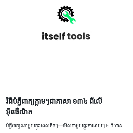
វិធីបំភ្លឺពាក្យភ្លាមៗជាភាសា ១៣៤ ពីលើ
អ៊ីនធឺណិត
បំភ្លឺពាក្យណាមួយក្នុងពេលតិចៗ—មើលជាមួយផ្លូវការងាយៗ ៤ ជំហាន