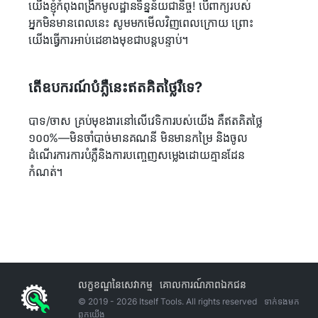
យើងខ្ញុំកំពុងពង្រីកមូលដ្ឋានទិន្នន័យជានិច្ច! បើពាក្យរបស់
អ្នកមិនមានពេលនេះ សូមមកមើលវិញពេលក្រោយ ព្រោះ
យើងធ្វើការអាប់ដេខាងមុខជាបន្តបន្ទាប់។
តើឧបករណ៍បំភ្លឺនេះឥតគិតថ្លៃរឺទេ?
បាទ/ចាស គ្រប់មុខងារនៅលើវេទិការបស់យើង គឺឥតគិតថ្លៃ
១០០%—មិនចាំបាច់មានគណនី មិនមានកម្រៃ និងចូល
ដំណើរការការបំភ្លឺនិងការបញ្ចេញសម្លេងដោយគ្មានដែន
កំណត់។
លក្ខខណ្ឌ​នៃ​សេវាកម្ម
គោលការណ៍​ភាព​ឯកជន
© 2019 -
2026
Itself Tools. All rights reserved
ទាក់ទង​មក​
ពួក​យើង