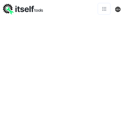
itself
tools