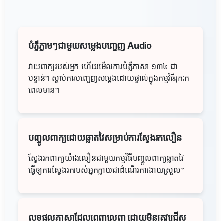
បំភ្លឺភ្លាមៗជាមួយសម្លេងបញ្ចេញ Audio
វាយពាក្យរបស់អ្នក ហើយមើលការបំភ្លឺភាសា ១៣៤ ជា
បន្ទាន់។ ស្ដាប់ការបញ្ចេញសម្លេងដោយផ្ទាល់ក្នុងកម្មវិធីរុករក
ពេលមាន។
បញ្ចូលពាក្យដោយឆ្លាតវៃសម្រាប់ការស្វែងរកលឿន
ស្វែងរកពាក្យយ៉ាងលឿនជាមួយកម្មវិធីបញ្ចូលពាក្យឆ្លាតវៃ
ធ្វើឲ្យការស្វែងរករបស់អ្នកក្លាយជាដំណើរការងាយស្រួល។
លទ្ធផលភាសាដែលពេញលេញ ដោយមិនត្រូវជ្រើស