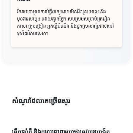
រីករាយជាមួយការបំភ្លឺពាក្យដោយមិនដឹងស្រមោល និង
មុខងារសម្លេង ដោយគ្មានថ្លៃ។ សមស្របសម្រាប់អ្នករៀន
ភាសា គ្រូបង្រៀន អ្នកធ្វើដំណើរ និងអ្នកស្រលាញ់ភាសានៅ
ទូទាំងពិភពលោក។
សំណួរ​ដែលគេ​ច្រើន​សួរ
តើការបំភ្លឺ និងការបញ្ចេញសម្លេងត្រូវបានបង្កើត