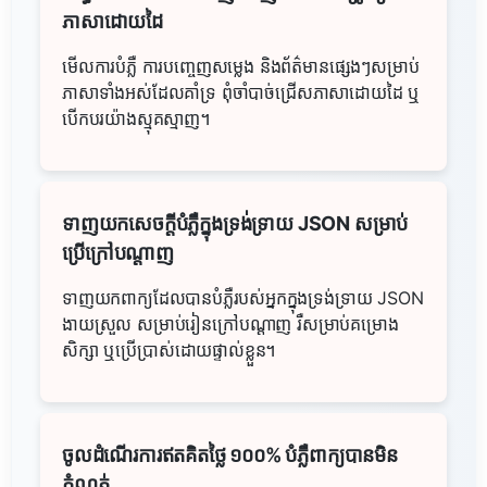
ភាសាដោយដៃ
មើលការបំភ្លឺ ការបញ្ចេញសម្លេង និងព័ត៌មានផ្សេងៗសម្រាប់
ភាសាទាំងអស់ដែលគាំទ្រ ពុំចាំបាច់ជ្រើសភាសាដោយដៃ ឬ
បើកបរយ៉ាងស្មុគស្មាញ។
ទាញយកសេចក្ដីបំភ្លឺក្នុងទ្រង់ទ្រាយ JSON សម្រាប់
ប្រើក្រៅបណ្ដាញ
ទាញយកពាក្យដែលបានបំភ្លឺរបស់អ្នកក្នុងទ្រង់ទ្រាយ JSON
ងាយស្រួល សម្រាប់រៀនក្រៅបណ្ដាញ រឺសម្រាប់គម្រោង
សិក្សា ឬប្រើប្រាស់ដោយផ្ទាល់ខ្លួន។
ចូលដំណើរការឥតគិតថ្លៃ ១០០% បំភ្លឺពាក្យបានមិន
កំណត់