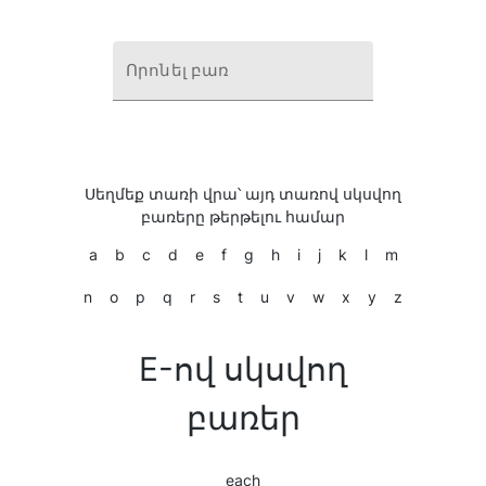
Որոնել բառ
Սեղմեք տառի վրա՝ այդ տառով սկսվող
բառերը թերթելու համար
a
b
c
d
e
f
g
h
i
j
k
l
m
n
o
p
q
r
s
t
u
v
w
x
y
z
E-ով սկսվող
բառեր
each