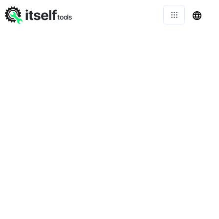
itself
tools