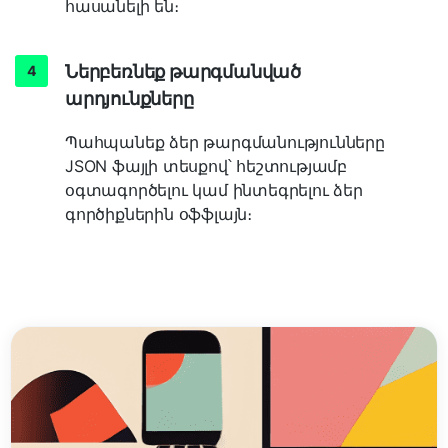
հասանելի են։
Ներբեռնեք թարգմանված
արդյունքները
Պահպանեք ձեր թարգմանությունները
JSON ֆայլի տեսքով՝ հեշտությամբ
օգտագործելու կամ ինտեգրելու ձեր
գործիքներին օֆֆլայն։