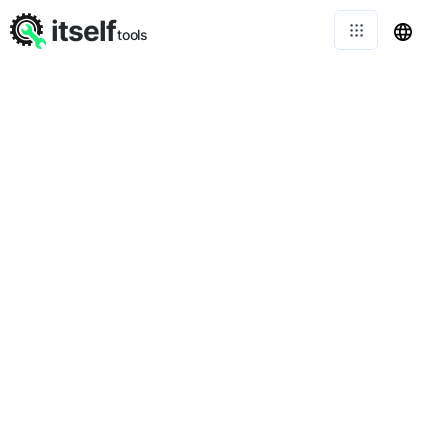
itself
tools