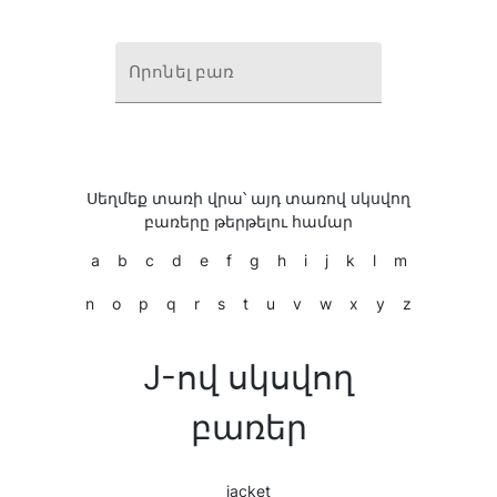
Որոնել բառ
Սեղմեք տառի վրա՝ այդ տառով սկսվող
բառերը թերթելու համար
a
b
c
d
e
f
g
h
i
j
k
l
m
n
o
p
q
r
s
t
u
v
w
x
y
z
J-ով սկսվող
բառեր
jacket