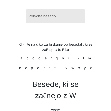
Poiščite besedo
Kliknite na črko za brskanje po besedah, ki se
začnejo s to črko
a
b
c
d
e
f
g
h
i
j
k
l
m
n
o
p
q
r
s
t
u
v
w
x
y
z
Besede, ki se
začnejo z W
wage