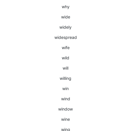
why
wide
widely
widespread
wife
wild
will
willing
win
wind
window
wine
wing