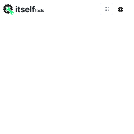
itself
tools