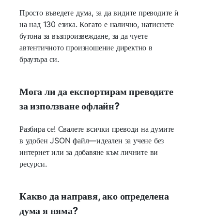
Просто въведете дума, за да видите преводите ѝ
на над 130 езика. Когато е налично, натиснете
бутона за възпроизвеждане, за да чуете
автентичното произношение директно в
браузъра си.
Мога ли да експортирам преводите
за използване офлайн?
Разбира се! Свалете всички преводи на думите
в удобен JSON файл—идеален за учене без
интернет или за добавяне към личните ви
ресурси.
Какво да направя, ако определена
дума я няма?