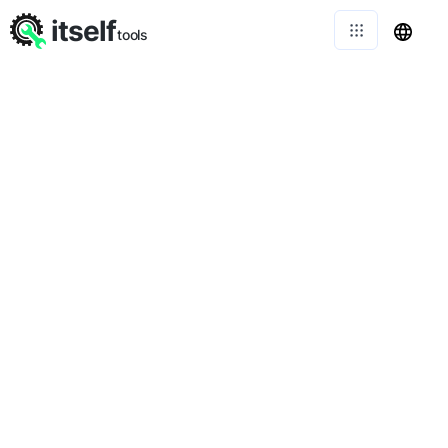
itself
tools