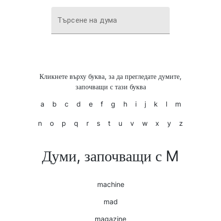
Търсене на дума
Кликнете върху буква, за да прегледате думите,
започващи с тази буква
a
b
c
d
e
f
g
h
i
j
k
l
m
n
o
p
q
r
s
t
u
v
w
x
y
z
Думи, започващи с M
machine
mad
magazine