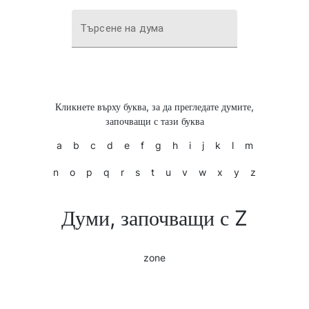
Търсене на дума
Кликнете върху буква, за да прегледате думите,
започващи с тази буква
a
b
c
d
e
f
g
h
i
j
k
l
m
n
o
p
q
r
s
t
u
v
w
x
y
z
Думи, започващи с Z
zone