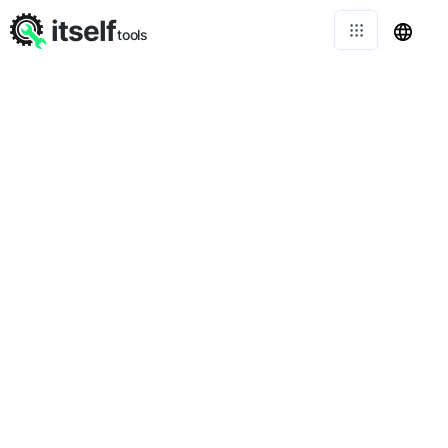
itself
tools